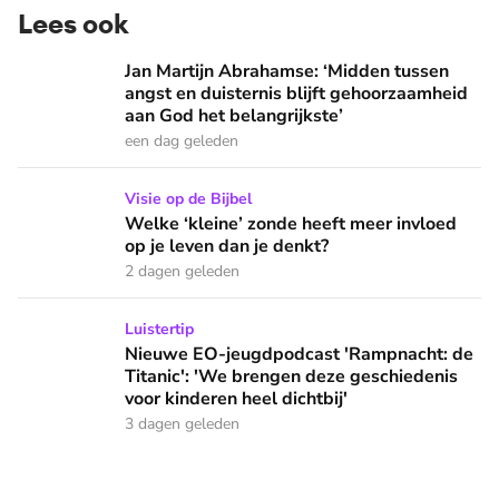
Lees ook
Jan Martijn Abrahamse: ‘Midden tussen angst en duisternis b
Jan Martijn Abrahamse: ‘Midden tussen
angst en duisternis blijft gehoorzaamheid
aan God het belangrijkste’
een dag geleden
Welke ‘kleine’ zonde heeft meer invloed op je leven dan je 
Visie op de Bijbel
Welke ‘kleine’ zonde heeft meer invloed
op je leven dan je denkt?
2 dagen geleden
Nieuwe EO-jeugdpodcast 'Rampnacht: de Titanic': 'We brenge
Luistertip
Nieuwe EO-jeugdpodcast 'Rampnacht: de
Titanic': 'We brengen deze geschiedenis
voor kinderen heel dichtbij'
3 dagen geleden