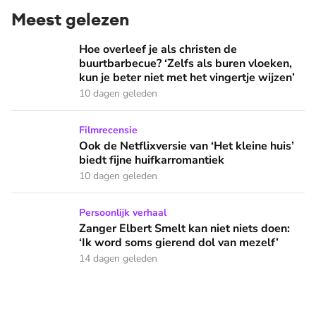
Meest gelezen
Hoe overleef je als christen de buurtbarbecue? ‘Zelfs als bur
Hoe overleef je als christen de
buurtbarbecue? ‘Zelfs als buren vloeken,
kun je beter niet met het vingertje wijzen’
10 dagen geleden
Ook de Netflixversie van ‘Het kleine huis’ biedt fijne huifka
Filmrecensie
Ook de Netflixversie van ‘Het kleine huis’
biedt fijne huifkarromantiek
10 dagen geleden
Zanger Elbert Smelt kan niet niets doen: ‘Ik word soms gier
Persoonlijk verhaal
Zanger Elbert Smelt kan niet niets doen:
‘Ik word soms gierend dol van mezelf’
14 dagen geleden