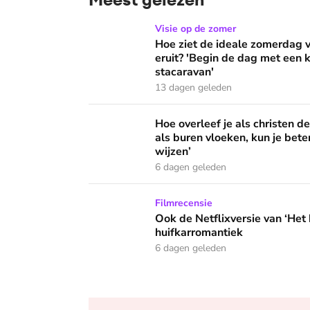
Hoe ziet de ideale zomerdag van Mirjam Bouw
Visie op de zomer
Hoe ziet de ideale zomerdag
eruit? 'Begin de dag met een k
stacaravan'
13 dagen geleden
Hoe overleef je als christen de buurtbarbecue
Hoe overleef je als christen d
als buren vloeken, kun je beter
wijzen’
6 dagen geleden
Ook de Netflixversie van ‘Het kleine huis’ bi
Filmrecensie
Ook de Netflixversie van ‘Het k
huifkarromantiek
6 dagen geleden