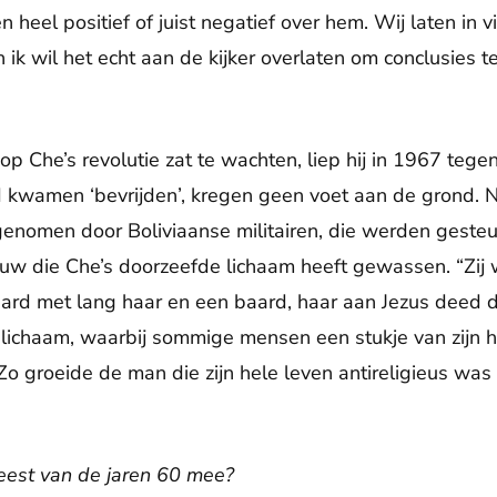
n heel positief of juist negatief over hem. Wij laten in 
 ik wil het echt aan de kijker overlaten om conclusies te
 op Che’s revolutie zat te wachten, liep hij in 1967 te
 kwamen ‘bevrijden’, kregen geen voet aan de grond. Na
genomen door Boliviaanse militairen, die werden gesteu
rouw die Che’s doorzeefde lichaam heeft gewassen. “Zij 
aard met lang haar en een baard, haar aan Jezus deed
 lichaam, waarbij sommige mensen een stukje van zijn 
o groeide de man die zijn hele leven antireligieus was 
eest van de jaren 60 mee?