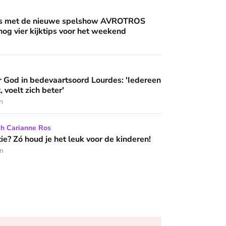
an'
uwe spelshow AVROTROS Triviant - en nog vier kijktips voor 
nis met de nieuwe spelshow AVROTROS
 nog vier kijktips voor het weekend
artsoord Lourdes: 'Iedereen die hier komt, voelt zich beter'
 God in bedevaartsoord Lourdes: 'Iedereen
 wijzen’
, voelt zich beter'
n
het leuk voor de kinderen!
ch Carianne Ros
e? Zó houd je het leuk voor de kinderen!
en