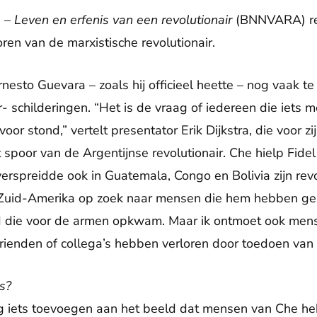
 – Leven en erfenis van een revolutionair
(BNNVARA) reis
ren van de marxistische revolutionair.
nesto Guevara – zoals hij officieel heette – nog vaak te
 schilderingen. “Het is de vraag of iedereen die iets m
oor stond,” vertelt presentator Erik Dijkstra, die voor z
t spoor van de Argentijnse revolutionair. Che hielp Fid
rspreidde ook in Guatemala, Congo en Bolivia zijn revolu
n Zuid-Amerika op zoek naar mensen die hem hebben ge
d die voor de armen opkwam. Maar ik ontmoet ook men
ienden of collega’s hebben verloren door toedoen van 
is?
aag iets toevoegen aan het beeld dat mensen van Che h