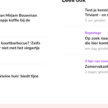
man eruit? 'Begin de dag met een kopje koffie bij de stacarav
Test je kennis met de nie
Test je ken
Triviant - en
 van Mirjam Bouwman
opje koffie bij de
5 uur geleden
Op zoek naar God in bedeva
Reportage
Op zoek naar
? ‘Zelfs als buren vloeken, kun je beter niet met het vingertje
e buurtbarbecue? ‘Zelfs
die hier komt
 niet met het vingertje
een dag gelede
Zomervakantie? Zó houd je 
3 tips van coa
Zomervakanti
edt fijne huifkarromantiek
2 dagen geled
leine huis’ biedt fijne