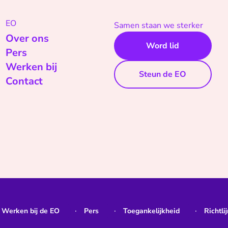
EO
Samen staan we sterker
Over ons
Word lid
Pers
Werken bij
Steun de EO
Contact
Werken bij de EO
Pers
Toegankelijkheid
Richtli