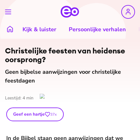
Kijk & luister
Persoonlijke verhalen
Christelijke feesten van heidense
oorsprong?
Geen bijbelse aanwijzingen voor christelijke
feestdagen
Leestijd:
4
min
Geef een hartje
37
x
In de Bijbel staan geen aanwijzingen dat we