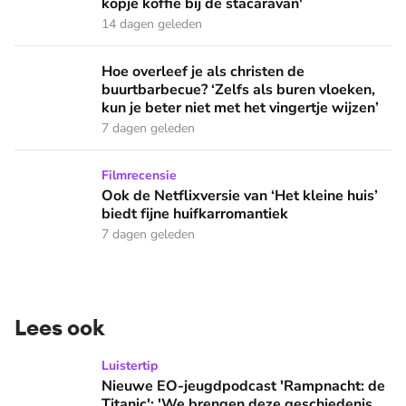
kopje koffie bij de stacaravan'
14 dagen geleden
Hoe overleef je als christen de buurtbarbecue? ‘Zelfs als bur
Hoe overleef je als christen de
buurtbarbecue? ‘Zelfs als buren vloeken,
kun je beter niet met het vingertje wijzen’
7 dagen geleden
Ook de Netflixversie van ‘Het kleine huis’ biedt fijne huifka
Filmrecensie
Ook de Netflixversie van ‘Het kleine huis’
biedt fijne huifkarromantiek
7 dagen geleden
Lees ook
Nieuwe EO-jeugdpodcast 'Rampnacht: de Titanic': 'We brenge
Luistertip
Nieuwe EO-jeugdpodcast 'Rampnacht: de
Titanic': 'We brengen deze geschiedenis