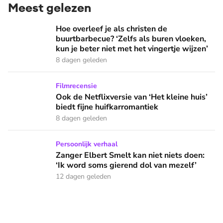
Meest gelezen
Hoe overleef je als christen de buurtbarbecue? ‘Zelfs als bur
Hoe overleef je als christen de
buurtbarbecue? ‘Zelfs als buren vloeken,
kun je beter niet met het vingertje wijzen’
8 dagen geleden
Ook de Netflixversie van ‘Het kleine huis’ biedt fijne huifka
Filmrecensie
Ook de Netflixversie van ‘Het kleine huis’
biedt fijne huifkarromantiek
8 dagen geleden
Zanger Elbert Smelt kan niet niets doen: ‘Ik word soms gier
Persoonlijk verhaal
Zanger Elbert Smelt kan niet niets doen:
‘Ik word soms gierend dol van mezelf’
12 dagen geleden