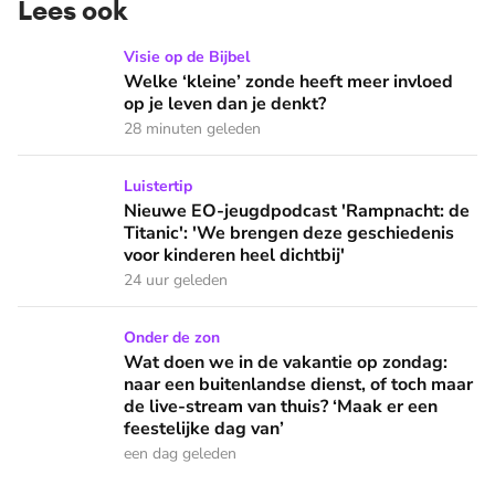
Lees ook
Welke ‘kleine’ zonde heeft meer invloed op je leven dan je 
Visie op de Bijbel
Welke ‘kleine’ zonde heeft meer invloed
op je leven dan je denkt?
28 minuten geleden
Nieuwe EO-jeugdpodcast 'Rampnacht: de Titanic': 'We brenge
Luistertip
Nieuwe EO-jeugdpodcast 'Rampnacht: de
Titanic': 'We brengen deze geschiedenis
voor kinderen heel dichtbij'
24 uur geleden
Wat doen we in de vakantie op zondag: naar een buitenlandse
Onder de zon
Wat doen we in de vakantie op zondag:
naar een buitenlandse dienst, of toch maar
de live-stream van thuis? ‘Maak er een
feestelijke dag van’
een dag geleden