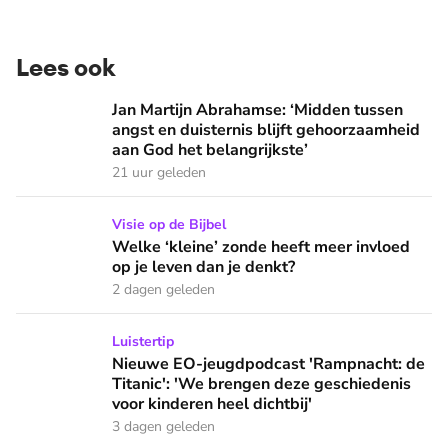
Lees ook
Jan Martijn Abrahamse: ‘Midden tussen angst en duisternis b
Jan Martijn Abrahamse: ‘Midden tussen
angst en duisternis blijft gehoorzaamheid
aan God het belangrijkste’
21 uur geleden
Welke ‘kleine’ zonde heeft meer invloed op je leven dan je 
Visie op de Bijbel
Welke ‘kleine’ zonde heeft meer invloed
op je leven dan je denkt?
2 dagen geleden
Nieuwe EO-jeugdpodcast 'Rampnacht: de Titanic': 'We brenge
Luistertip
Nieuwe EO-jeugdpodcast 'Rampnacht: de
Titanic': 'We brengen deze geschiedenis
voor kinderen heel dichtbij'
3 dagen geleden