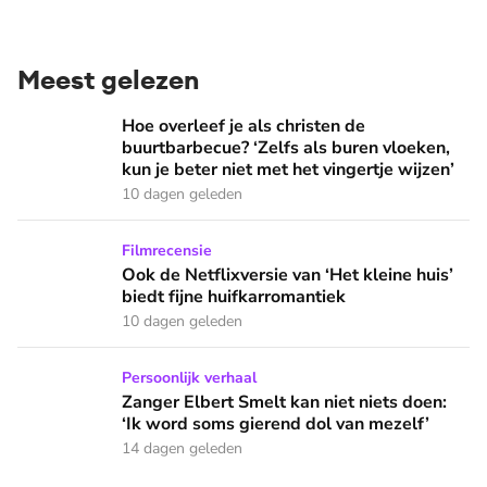
Meest gelezen
Hoe overleef je als christen de buurtbarbecue? ‘Zelfs als bur
Hoe overleef je als christen de
buurtbarbecue? ‘Zelfs als buren vloeken,
kun je beter niet met het vingertje wijzen’
10 dagen geleden
Ook de Netflixversie van ‘Het kleine huis’ biedt fijne huifka
Filmrecensie
Ook de Netflixversie van ‘Het kleine huis’
biedt fijne huifkarromantiek
10 dagen geleden
Zanger Elbert Smelt kan niet niets doen: ‘Ik word soms gier
Persoonlijk verhaal
Zanger Elbert Smelt kan niet niets doen:
‘Ik word soms gierend dol van mezelf’
14 dagen geleden