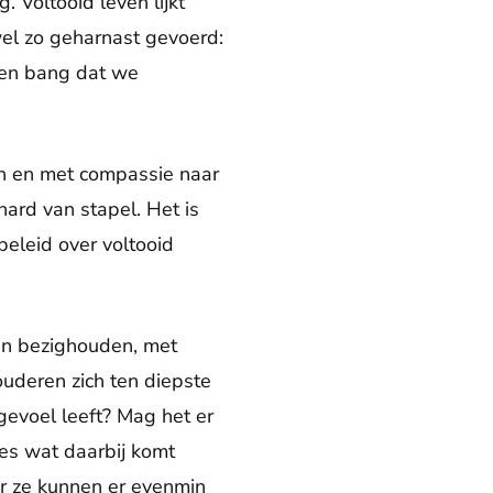
 Voltooid leven lijkt
wel zo geharnast gevoerd:
 ben bang dat we
en en met compassie naar
ard van stapel. Het is
eleid over voltooid
en bezighouden, met
uderen zich ten diepste
evoel leeft? Mag het er
les wat daarbij komt
aar ze kunnen er evenmin