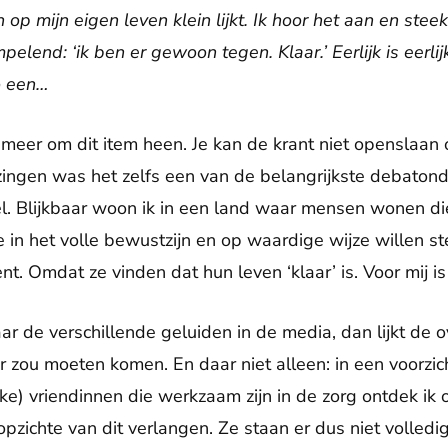
op mijn eigen leven klein lijkt. Ik hoor het aan en steek
lend: ‘ik ben er gewoon tegen. Klaar.’ Eerlijk is eerli
o een…
t meer om dit item heen. Je kan de krant niet openslaan o
ngen was het zelfs een van de belangrijkste debaton
. Blijkbaar woon ik in een land waar mensen wonen die 
e in het volle bewustzijn en op waardige wijze willen s
. Omdat ze vinden dat hun leven ‘klaar’ is. Voor mij is
naar de verschillende geluiden in de media, dan lijkt d
oor zou moeten komen. En daar niet alleen: in een voorzic
ke) vriendinnen die werkzaam zijn in de zorg ontdek ik 
pzichte van dit verlangen. Ze staan er dus niet volledi