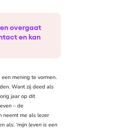
eren overgaat
ontact en kan
in een mening te vormen.
den. Want zij deed als
rig jaar op dit
leven
– de
n neemt me als lezer
en als:
‘mijn leven is een