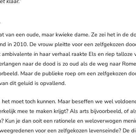
t klaar.’
?
itaat van een oude, maar kwieke dame. Ze zei het in de 
d in 2010. De vrouw pleitte voor een zelfgekozen do
 ambivalente in haar verhaal raakte Els en riep talloze 
rlangen naar de dood is zo oud als de weg naar Rome. 
orbeeld. Maar de publieke roep om een zelfgekozen dood
van dit geluid is opvallend.
t: het moet toch kunnen. Maar beseffen we wel voldoe
kelijk mee te maken krijgt? Als arts bijvoorbeeld, of al
n? Kun je dan ooit een rationele en weloverwogen meni
weegredenen voor een zelfgekozen levenseinde? De dis