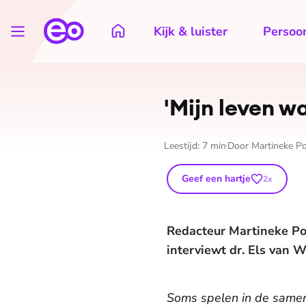
Kijk & luister
Persoon
'Mijn leven wa
Leestijd:
7
min
Door
Martineke P
Geef een hartje
2
x
Redacteur Martineke Pop
interviewt dr. Els van 
Soms spelen in de samenl