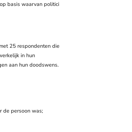
p basis waarvan politici
 met 25 respondenten die
erkelijk in hun
iggen aan hun doodswens.
r de persoon was;