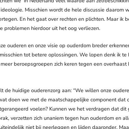
echten we in Nederland veel waarde aan zelfbeschikking.
 ideologie. Misschien wordt de hele discussie daarom 
 ertegen. En het gaat over rechten en plichten. Maar ik
e problemen hierdoor uit het oog verliezen.
onze ouderen en onze visie op ouderdom breder erkenn
misschien tot betere oplossingen. We lopen denk ik te h
 meer beroepsgroepen zich keren tegen een overhaast b
lt de huidige ouderenzorg aan: “We willen onze ouder
r wat doen we met de maatschappelijke component dat o
tgerangeerd voelen? Kunnen we het verdragen dat dit g
sprak, verzetten zich unaniem tegen hun ouderdom en al
 uiteindelijk niet bij neerleggen en lijden daaronder. M