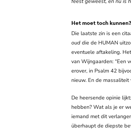
feest geweest, en nu is he
Het moet toch kunnen
Die laatste zin is een c
oud
die de HUMAN uitzon
eventuele aftakeling. Het
van Wijngaarden: “Een ve
erover, in Psalm 42 bijvo
nieuw. En de massaliteit 
De heersende opinie lijk
hebben? Wat als je er wer
iemand met dit verlange
überhaupt de diepste be