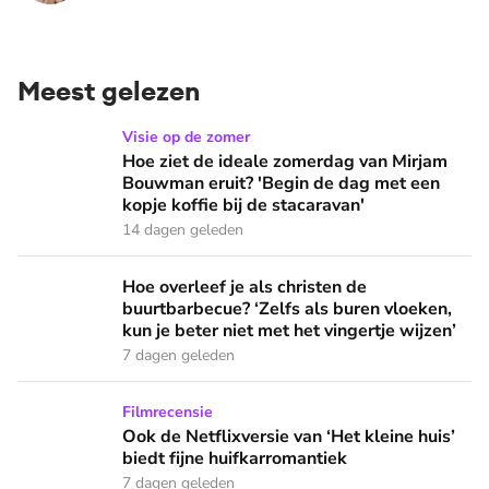
Meest gelezen
Hoe ziet de ideale zomerdag van Mirjam Bouwman eruit? 'Beg
Visie op de zomer
Hoe ziet de ideale zomerdag van Mirjam
Bouwman eruit? 'Begin de dag met een
kopje koffie bij de stacaravan'
14 dagen geleden
Hoe overleef je als christen de buurtbarbecue? ‘Zelfs als bur
Hoe overleef je als christen de
buurtbarbecue? ‘Zelfs als buren vloeken,
kun je beter niet met het vingertje wijzen’
7 dagen geleden
Ook de Netflixversie van ‘Het kleine huis’ biedt fijne huifka
Filmrecensie
Ook de Netflixversie van ‘Het kleine huis’
biedt fijne huifkarromantiek
7 dagen geleden