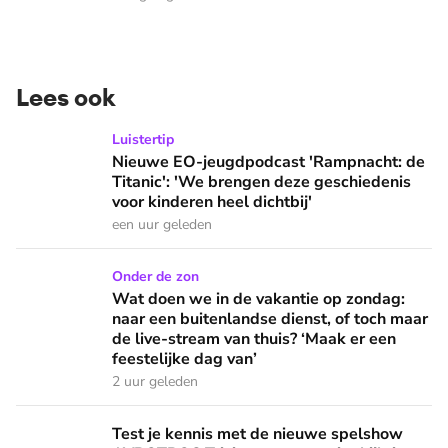
Lees ook
Nieuwe EO-jeugdpodcast 'Rampnacht: de Titanic': 'We brenge
Luistertip
Nieuwe EO-jeugdpodcast 'Rampnacht: de
Titanic': 'We brengen deze geschiedenis
voor kinderen heel dichtbij'
een uur geleden
Wat doen we in de vakantie op zondag: naar een buitenlandse
Onder de zon
Wat doen we in de vakantie op zondag:
naar een buitenlandse dienst, of toch maar
de live-stream van thuis? ‘Maak er een
feestelijke dag van’
2 uur geleden
Test je kennis met de nieuwe spelshow AVROTROS Triviant -
Test je kennis met de nieuwe spelshow