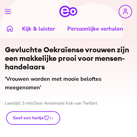
Kijk & luister
Persoonlijke verhalen
©
Arjan Lock
Gevluchte Oekraïense vrouwen zijn
een makkelijke prooi voor men­sen­
han­de­laars
'Vrouwen worden met mooie beloftes
meegenomen'
Leestijd:
3
min
Door
Annemarie Kok-van Twillert
Geef een hartje
1
x