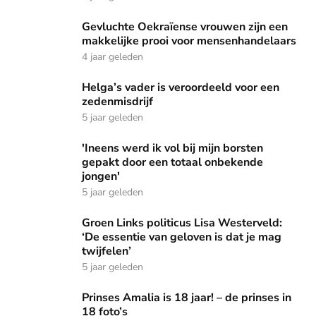
Gevluchte Oekraïense vrouwen zijn een makkelijke prooi 
Gevluchte Oekraïense vrouwen zijn een
makkelijke prooi voor mensenhandelaars
4 jaar geleden
Helga’s vader is veroordeeld voor een zedenmisdrijf
Helga’s vader is veroordeeld voor een
zedenmisdrijf
5 jaar geleden
'Ineens werd ik vol bij mijn borsten gepakt door een totaal
'Ineens werd ik vol bij mijn borsten
gepakt door een totaal onbekende
jongen'
5 jaar geleden
Groen Links politicus Lisa Westerveld: ‘De essentie van gel
Groen Links politicus Lisa Westerveld:
‘De essentie van geloven is dat je mag
twijfelen’
5 jaar geleden
Prinses Amalia is 18 jaar! – de prinses in 18 foto’s
Prinses Amalia is 18 jaar! – de prinses in
18 foto’s