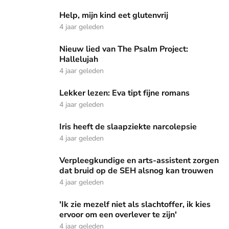
Help, mijn kind eet glutenvrij
Help, mijn kind eet glutenvrij
4 jaar geleden
Nieuw lied van The Psalm Project: Hallelujah
Nieuw lied van The Psalm Project:
Hallelujah
4 jaar geleden
Lekker lezen: Eva tipt fijne romans
Lekker lezen: Eva tipt fijne romans
4 jaar geleden
Iris heeft de slaapziekte narcolepsie
Iris heeft de slaapziekte narcolepsie
4 jaar geleden
Verpleegkundige en arts-assistent zorgen dat bruid op de
Verpleegkundige en arts-assistent zorgen
dat bruid op de SEH alsnog kan trouwen
4 jaar geleden
'Ik zie mezelf niet als slachtoffer, ik kies ervoor om een overl
'Ik zie mezelf niet als slachtoffer, ik kies
ervoor om een overlever te zijn'
4 jaar geleden