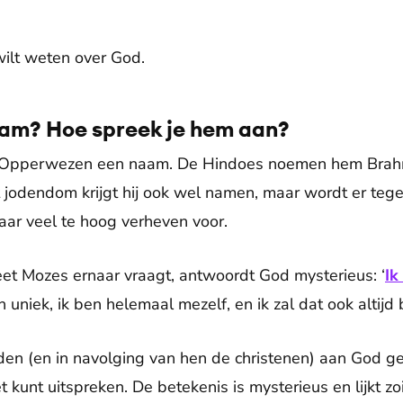
 wilt weten over God.
am? Hoe spreek je hem aan?
het Opperwezen een naam. De Hindoes noemen hem Bra
t jodendom krijgt hij ook wel namen, maar wordt er tegel
daar veel te hoog verheven voor.
eet Mozes ernaar vraagt, antwoordt God mysterieus: ‘
Ik
n uniek, ik ben helemaal mezelf, en ik zal dat ook altijd b
en (en in navolging van hen de christenen) aan God g
iet kunt uitspreken. De betekenis is mysterieus en lijkt zoie