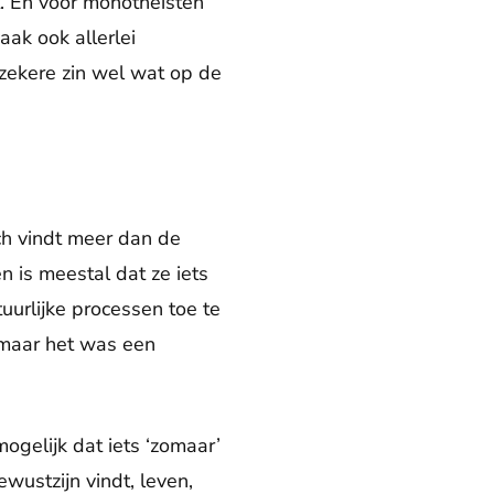
t. En voor monotheïsten
aak ook allerlei
 zekere zin wel wat op de
ch vindt meer dan de
n is meestal dat ze iets
uurlijke processen toe te
 maar het was een
ogelijk dat iets ‘zomaar’
wustzijn vindt, leven,