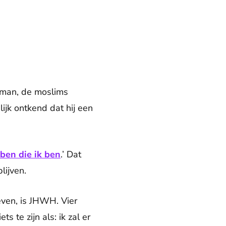
hman, de moslims
ijk ontkend dat hij een
 ben die ik ben
.’ Dat
lijven.
even, is JHWH. Vier
ts te zijn als: ik zal er