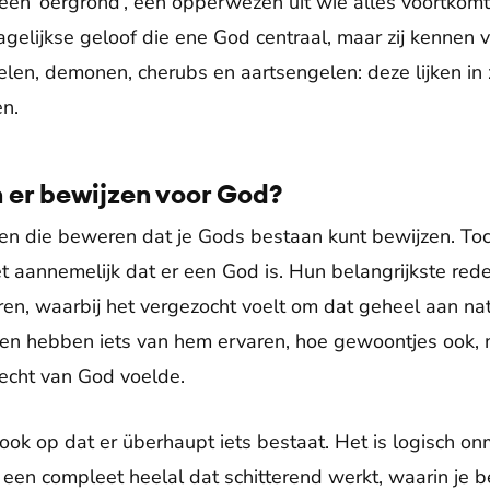
 een ‘oergrond’, een opperwezen uit wie alles voortkom
gelijkse geloof die ene God centraal, maar zij kennen v
elen, demonen, cherubs en aartsengelen: deze lijken in
n.
 er bewijzen voor God?
en die beweren dat je Gods bestaan kunt bewijzen. To
t aannemelijk dat er een God is. Hun belangrijkste rede
en, waarbij het vergezocht voelt om dat geheel aan nat
nsen hebben iets van hem ervaren, hoe gewoontjes ook,
 echt van God voelde.
ook op dat er überhaupt iets bestaat. Het is logisch onm
een compleet heelal dat schitterend werkt, waarin je be