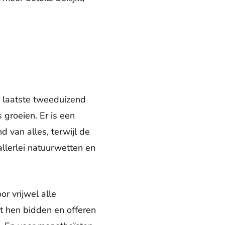
e laatste tweeduizend
 groeien. Er is een
d van alles, terwijl de
allerlei natuurwetten en
r vrijwel alle
ot hen bidden en offeren