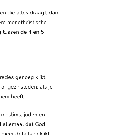
 en die alles draagt, dan
ere monotheïstische
g tussen de 4 en 5
precies genoeg kijkt,
of gezinsleden: als je
hem heeft.
, moslims, joden en
ld allemaal dat God
 meer details bekijkt,