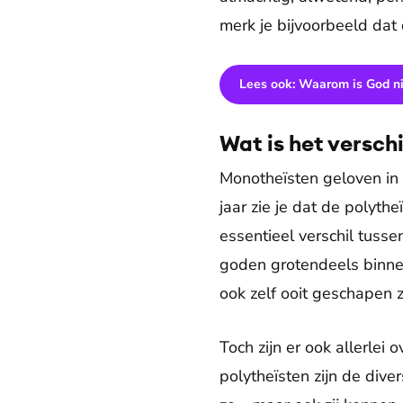
merk je bijvoorbeeld dat d
Lees ook: Waarom is God ni
Wat is het versc
Monotheïsten geloven in 
jaar zie je dat de polyth
essentieel verschil tusse
goden grotendeels binnen
ook zelf ooit geschapen zi
Toch zijn er ook allerle
polytheïsten zijn de dive