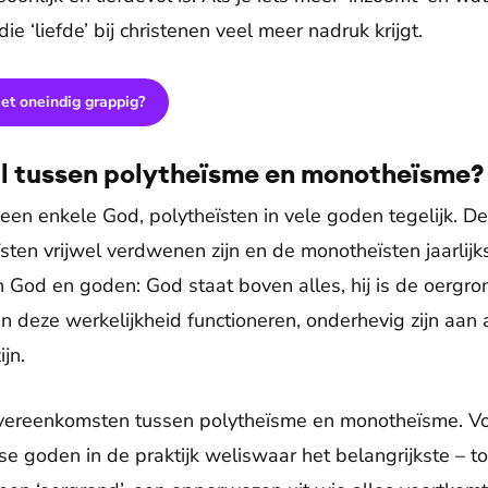
ie ‘liefde’ bij christenen veel meer nadruk krijgt.
et oneindig grappig?
hil tussen polytheïsme en monotheïsme?
een enkele God, polytheïsten in vele goden tegelijk. D
eïsten vrijwel verdwenen zijn en de monotheïsten jaarlijks
n God en goden: God staat boven alles, hij is de oergron
 deze werkelijkheid functioneren, onderhevig zijn aan 
jn.
i overeenkomsten tussen polytheïsme en monotheïsme. Voo
rse goden in de praktijk weliswaar het belangrijkste – t