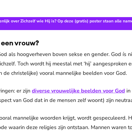
lijk over Zichzelf wie Hij is? Op deze (gratis) poster staan alle nam
f een vrouw?
God als hoogverheven boven sekse en gender. God ís n
zichzelf. Toch wordt hij meestal met ‘hij’ aangesproken
n de christelijke) vooral mannelijke beelden voor God.
ingen: er zijn
diverse vrouwelijke beelden voor God
in
spect van God dat in de mensen zelf woont) zijn neutraa
oral mannelijke woorden krijgt, wordt gespeculeerd. H
ode waarin deze religies zijn ontstaan. Mannen waren 