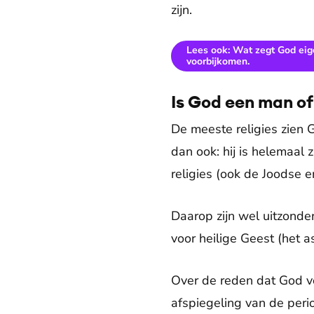
zijn.
Lees ook: Wat zegt God eigen
voorbijkomen.
Is God een man o
De meeste religies zien 
dan ook: hij is helemaal 
religies (ook de Joodse e
Daarop zijn wel uitzonder
voor heilige Geest (het a
Over de reden dat God vo
afspiegeling van de peri