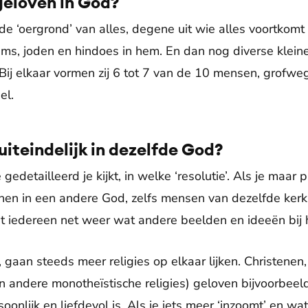
eloven in God?
 de ‘oergrond’ van alles, degene uit wie alles voortkomt
ims, joden en hindoes in hem. En dan nog diverse klein
 Bij elkaar vormen zij 6 tot 7 van de 10 mensen, grofwe
el.
uiteindelijk in dezelfde God?
 gedetailleerd je kijkt, in welke ‘resolutie’. Als je maar 
enen in een andere God, zelfs mensen van dezelfde kerk 
dat iedereen net weer wat andere beelden en ideeën bij 
t’, gaan steeds meer religies op elkaar lijken. Christenen
en andere monotheïstische religies) geloven bijvoorbee
onlijk en liefdevol is. Als je iets meer ‘inzoomt’ en wat