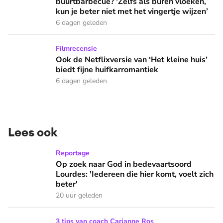
buurtbarbecue? ‘Zelfs als buren vloeken,
kun je beter niet met het vingertje wijzen’
6 dagen geleden
Ook de Netflixversie van ‘Het kleine huis’ biedt fijne huifka
Filmrecensie
Ook de Netflixversie van ‘Het kleine huis’
biedt fijne huifkarromantiek
6 dagen geleden
Lees ook
Op zoek naar God in bedevaartsoord Lourdes: 'Iedereen die h
Reportage
Op zoek naar God in bedevaartsoord
Lourdes: 'Iedereen die hier komt, voelt zich
beter'
20 uur geleden
Zomervakantie? Zó houd je het leuk voor de kinderen!
3 tips van coach Carianne Ros