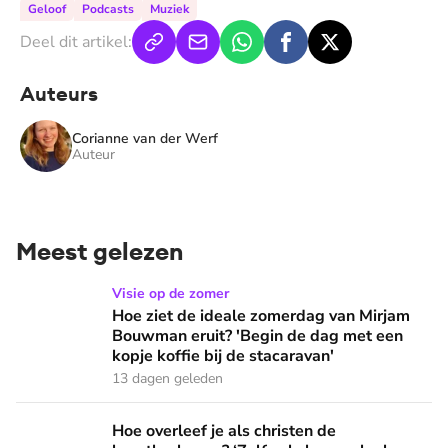
Geloof
Podcasts
Muziek
Deel dit artikel:
Auteurs
Corianne van der Werf
Auteur
Meest gelezen
Hoe ziet de ideale zomerdag van Mirjam Bouwman eruit? 'Beg
Visie op de zomer
Hoe ziet de ideale zomerdag van Mirjam
Bouwman eruit? 'Begin de dag met een
kopje koffie bij de stacaravan'
13 dagen geleden
Hoe overleef je als christen de buurtbarbecue? ‘Zelfs als bur
Hoe overleef je als christen de