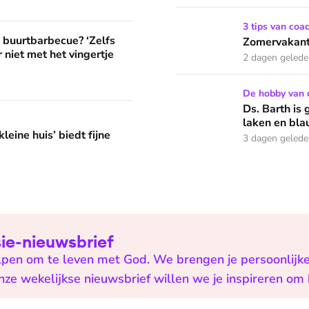
Zomervakantie? Zó houd je 
3 tips van coa
? ‘Zelfs als buren vloeken, kun je beter niet met het vingertje
e buurtbarbecue? ‘Zelfs
Zomervakanti
 niet met het vingertje
2 dagen geled
Ds. Barth is groot natuurl
De hobby van 
Ds. Barth is 
edt fijne huifkarromantiek
laken en bla
leine huis’ biedt fijne
3 dagen geled
isie-nieuwsbrief
helpen om te leven met God. We brengen je persoonlijk
onze wekelijkse nieuwsbrief willen we je inspireren om