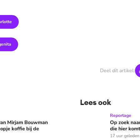
rlotte
genita
Deel dit artikel:
Lees ook
man eruit? 'Begin de dag met een kopje koffie bij de stacarav
Op zoek naar God in bedeva
Reportage
 van Mirjam Bouwman
Op zoek naar
opje koffie bij de
die hier komt
17 uur geleden