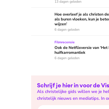
13 dagen geleden
Hoe overleef je als christen de buurtbarbecue
Hoe overleef je als christen d
als buren vloeken, kun je beter
wijzen’
6 dagen geleden
Ook de Netflixversie van ‘Het kleine huis’ bi
Filmrecensie
Ook de Netflixversie van ‘Het k
huifkarromantiek
6 dagen geleden
Schrijf je hier in voor de V
Als christelijke gids willen we je 
christelijk nieuws en mediatips. In 
E-mailadres