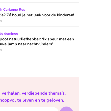
het leuk voor de kinderen!
ch Carianne Ros
 wijzen’
e? Zó houd je het leuk voor de kinderen!
en
iefhebber: ‘Ik speur met een laken en blauwe lamp naar nachtvl
de dominee
groot natuurliefhebber: ‘Ik speur met een
uwe lamp naar nachtvlinders’
en
e verhalen, verdiepende thema’s,
 hoopvol te leven en te geloven.