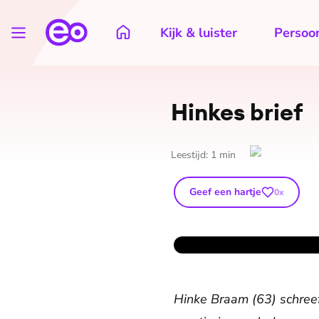
Kijk & luister
Persoon
Hinkes brief
Leestijd:
1
min
Geef een hartje
0
x
Hinke Braam (63) schreef 