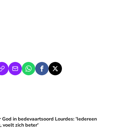
an'
artsoord Lourdes: 'Iedereen die hier komt, voelt zich beter'
 God in bedevaartsoord Lourdes: 'Iedereen
, voelt zich beter'