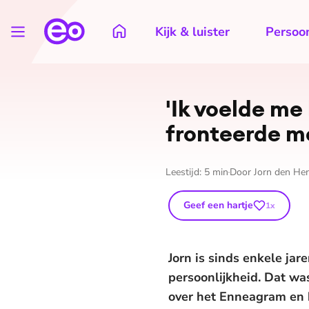
Kijk & luister
Persoon
'Ik voelde me
fron­teer­de m
Leestijd:
5
min
Door
Jorn den He
Geef een hartje
1
x
Jorn is sinds enkele j
persoonlijkheid. Dat wa
over het Enneagram en ho