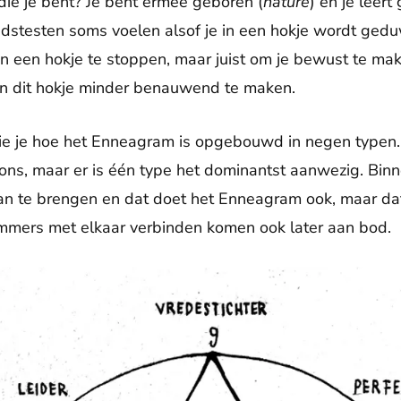
ie je bent? Je bent ermee geboren (
nature
) én je leer
eidstesten soms voelen alsof je in een hokje wordt ged
in een hokje te stoppen, maar juist om je bewust te ma
lpen dit hokje minder benauwend te maken.
r zie je hoe het Enneagram is opgebouwd in negen type
n ons, maar er is één type het dominantst aanwezig. Bin
an te brengen en dat doet het Enneagram ook, maar dat
ummers met elkaar verbinden komen ook later aan bod.