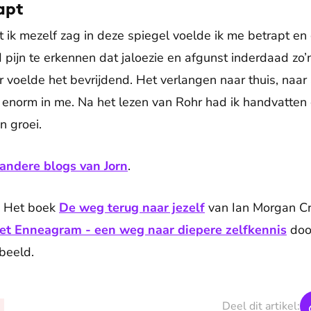
apt
 ik mezelf zag in deze spiegel voelde ik me betrapt en
ijn te erkennen dat jaloezie en afgunst inderdaad zo’n 
 voelde het bevrijdend. Het verlangen naar thuis, naar 
e enorm in me. Na het lezen van Rohr had ik handvatte
n groei.
andere blogs van Jorn
.
n? Het boek
De weg terug naar jezelf
van Ian Morgan Cr
et Enneagram - een weg naar diepere zelfkennis
door
beeld.
Deel dit artikel: