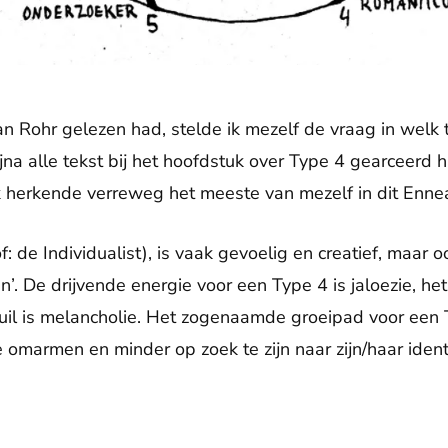
an Rohr gelezen had, stelde ik mezelf de vraag in welk 
ijna alle tekst bij het hoofdstuk over Type 4 gearceerd h
Ik herkende verreweg het meeste van mezelf in dit Enn
: de Individualist), is vaak gevoelig en creatief, maar 
en’. De drijvende energie voor een Type 4 is jaloezie, he
kuil is melancholie. Het zogenaamde groeipad voor een 
e omarmen en minder op zoek te zijn naar zijn/haar identi