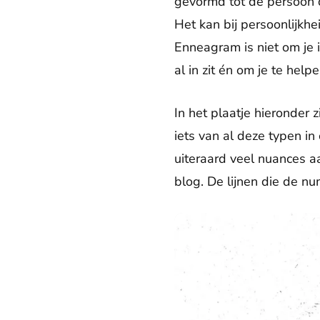
gevormd tot de persoon d
Het kan bij persoonlijkh
Enneagram is niet om je 
al in zit én om je te he
In het plaatje hieronde
iets van al deze typen i
uiteraard veel nuances a
blog. De lijnen die de n