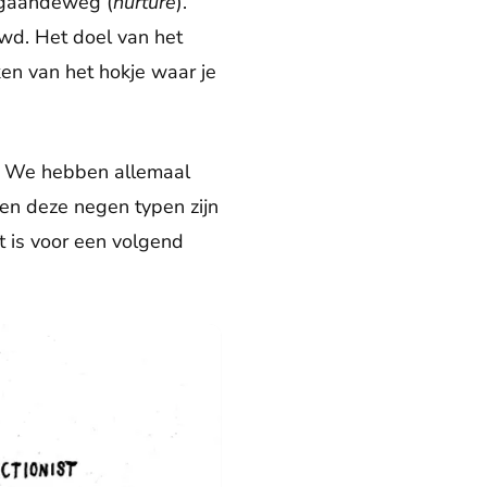
t gaandeweg (
nurture
).
uwd. Het doel van het
ken van het hokje waar je
n. We hebben allemaal
nen deze negen typen zijn
 is voor een volgend