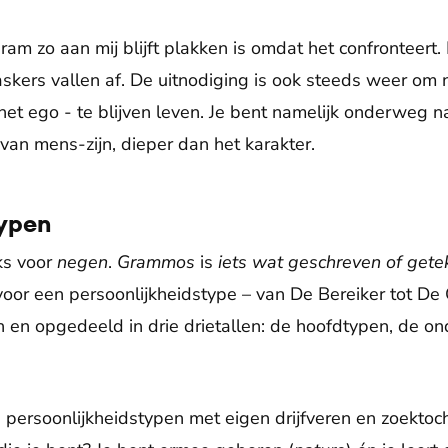
m zo aan mij blijft plakken is omdat het confronteert. 
skers vallen af. De uitnodiging is ook steeds weer om 
het ego - te blijven leven. Je bent namelijk onderweg n
van mens-zijn, dieper dan het karakter.
typen
ks voor
negen
.
Grammos
is
iets wat geschreven of gete
voor een persoonlijkheidstype – van De Bereiker tot D
n en opgedeeld in drie drietallen: de hoofdtypen, de o
 persoonlijkheidstypen met eigen drijfveren en zoektoc