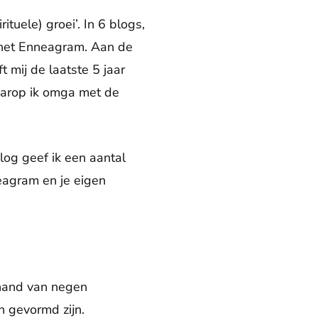
ituele) groei’. In 6 blogs,
t het Enneagram. Aan de
 mij de laatste 5 jaar
waarop ik omga met de
log geef ik een aantal
eagram en je eigen
hand van negen
n gevormd zijn.