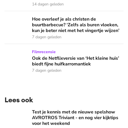
14 dagen geleden
Hoe overleef je als christen de buurtbarbecue? ‘Zelfs als bur
Hoe overleef je als christen de
buurtbarbecue? ‘Zelfs als buren vloeken,
kun je beter niet met het vingertje wijzen’
7 dagen geleden
Ook de Netflixversie van ‘Het kleine huis’ biedt fijne huifka
Filmrecensie
Ook de Netflixversie van ‘Het kleine huis’
biedt fijne huifkarromantiek
7 dagen geleden
Lees ook
Test je kennis met de nieuwe spelshow AVROTROS Triviant -
Test je kennis met de nieuwe spelshow
AVROTROS Triviant - en nog vier kijktips
voor het weekend