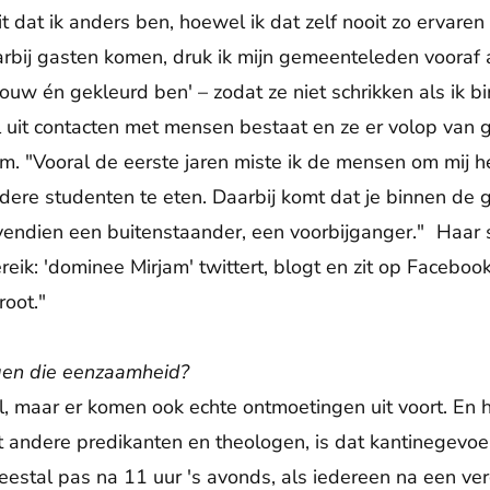
t dat ik anders ben, hoewel ik dat zelf nooit zo ervaren
rbij gasten komen, druk ik mijn gemeenteleden vooraf al
rouw én gekleurd ben' – zodat ze niet schrikken als ik 
uit contacten met mensen bestaat en ze er volop van ge
am. "Vooral de eerste jaren miste ik de mensen om mij h
ere studenten te eten. Daarbij komt dat je binnen de
vendien een buitenstaander, een voorbijganger." Haar 
eik: 'dominee Mirjam' twittert, blogt en zit op Faceboo
oot."
egen die eenzaamheid?
l, maar er komen ook echte ontmoetingen uit voort. En he
t andere predikanten en theologen, is dat kantinegevo
 meestal pas na 11 uur 's avonds, als iedereen na een v