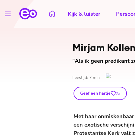
Kijk & luister
Persoon
Mirjam Kollens
"Als ik geen predikant z
Leestijd:
7
min
Geef een hartje
7
x
Met haar onmiskenbaar I
een exotische verschijn
Protestantse Kerk valt z