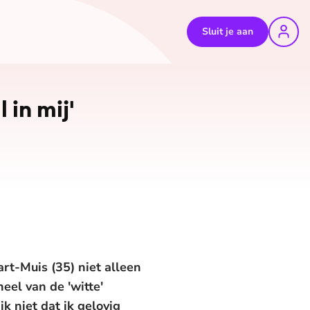
Sluit je aan
 in mij'
rt-Muis (35) niet alleen
eel van de 'witte'
k niet dat ik gelovig