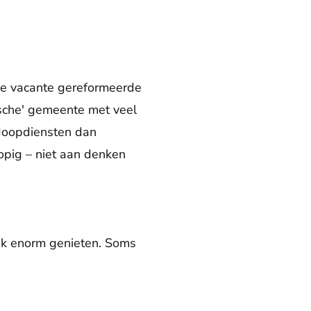
 de vacante gereformeerde
ische' gemeente met veel
 doopdiensten dan
lopig – niet aan denken
n ik enorm genieten. Soms