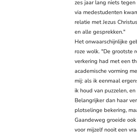
zes jaar lang niets teg
via medestudenten kwam 
relatie met Jezus Christ
en alle gesprekken."
Het onwaarschijnlijke ge
roze wolk. "De grootste r
verkering had met een the
academische vorming meer
mij: als ik eenmaal ergen
ik houd van puzzelen, en b
Belangrijker dan haar verk
plotselinge bekering, ma
Gaandeweg groeide ook h
voor mijzelf nooit een v