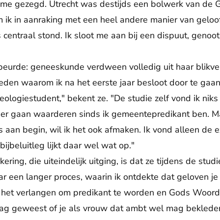
en me gezegd. Utrecht was destijds een bolwerk van de
ik in aanraking met een heel andere manier van geloo
us centraal stond. Ik sloot me aan bij een dispuut, gen
beurde: geneeskunde verdween volledig uit haar blikve
eden waarom ik na het eerste jaar besloot door te gaan,
ologiestudent," bekent ze. "De studie zelf vond ik niks 
 gaan waarderen sinds ik gemeentepredikant ben. Maar
s aan begin, wil ik het ook afmaken. Ik vond alleen de 
ijbeluitleg lijkt daar wel wat op."
ering, die uiteindelijk uitging, is dat ze tijdens de stu
ar een langer proces, waarin ik ontdekte dat geloven je
et verlangen om predikant te worden en Gods Woord d
raag geweest of je als vrouw dat ambt wel mag bekleden