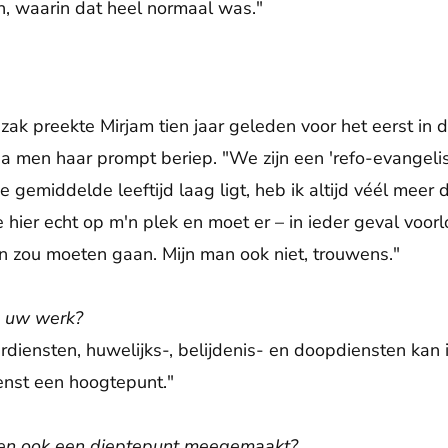
, waarin dat heel normaal was."
zak preekte Mirjam tien jaar geleden voor het eerst in
a men haar prompt beriep. "We zijn een 'refo-evangel
 gemiddelde leeftijd laag ligt, heb ik altijd véél meer
 hier echt op m'n plek en moet er – in ieder geval voor
n zou moeten gaan. Mijn man ook niet, trouwens."
n uw werk?
nderdiensten, huwelijks-, belijdenis- en doopdiensten ka
ienst een hoogtepunt."
ren ook een dieptepunt meegemaakt?