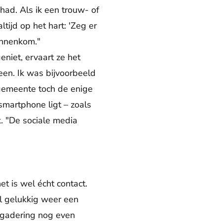
 had. Als ik een trouw- of
tijd op het hart: 'Zeg er
binnenkom."
niet, ervaart ze het
een. Ik was bijvoorbeeld
 gemeente toch de enige
smartphone ligt – zoals
k. "De sociale media
t is wel écht contact.
el gelukkig weer een
ergadering nog even