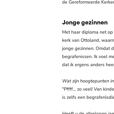
de Gereformeerde Kerken
Jonge gezinnen
Met haar diploma net op 
kerk van Ottoland, waarn
jonge gezinnen. Omdat de
begrafenissen. Ik voel me
dat ik ergens anders hee
Wat zijn hoogtepunten i
"Pffff... zo veel! Van ki
is zelfs een begrafenisd
Heeft u de afgelopen ja