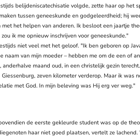
tijds belijdeniscatechisatie volgde, zette haar op het 
e maken tussen geneeskunde en godgeleerdheid; hij we
met het helpen van anderen. Ik besloot een jaartje the
 zou ik me opnieuw inschrijven voor geneeskunde."
destijds niet veel met het geloof. "Ik ben geboren op Ja
 de naam van mijn moeder – hebben me om de een of a
 anderhalve maand oud, in een christelijk gezin terecht.
 Giessenburg, zeven kilometer verderop. Maar ik was noo
atie met God. In mijn beleving was Hij erg ver weg."
ovendien de eerste gekleurde student was op de theolo
diegenoten haar niet goed plaatsen, vertelt ze lachen