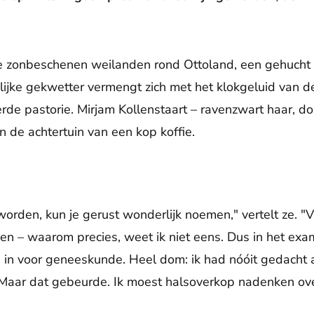
e zonbeschenen weilanden rond Ottoland, een gehucht i
ijke gekwetter vermengt zich met het klokgeluid van d
de pastorie. Mirjam Kollenstaart – ravenzwart haar, d
in de achtertuin van een kop koffie.
orden, kun je gerust wonderlijk noemen," vertelt ze. "V
en – waarom precies, weet ik niet eens. Dus in het exa
 in voor geneeskunde. Heel dom: ik had nóóit gedacht 
 Maar dat gebeurde. Ik moest halsoverkop nadenken ov