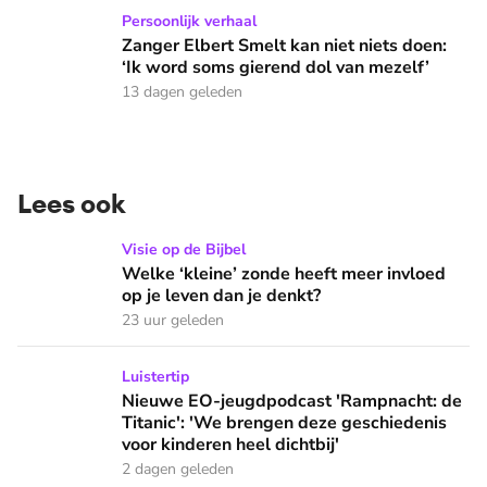
Zanger Elbert Smelt kan niet niets doen: ‘Ik word soms gier
Persoonlijk verhaal
Zanger Elbert Smelt kan niet niets doen:
‘Ik word soms gierend dol van mezelf’
13 dagen geleden
Lees ook
Welke ‘kleine’ zonde heeft meer invloed op je leven dan je 
Visie op de Bijbel
Welke ‘kleine’ zonde heeft meer invloed
op je leven dan je denkt?
23 uur geleden
Nieuwe EO-jeugdpodcast 'Rampnacht: de Titanic': 'We brenge
Luistertip
Nieuwe EO-jeugdpodcast 'Rampnacht: de
Titanic': 'We brengen deze geschiedenis
voor kinderen heel dichtbij'
2 dagen geleden