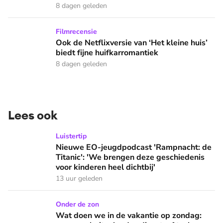
8 dagen geleden
Ook de Netflixversie van ‘Het kleine huis’ biedt fijne huifka
Filmrecensie
Ook de Netflixversie van ‘Het kleine huis’
biedt fijne huifkarromantiek
8 dagen geleden
Lees ook
Nieuwe EO-jeugdpodcast 'Rampnacht: de Titanic': 'We brenge
Luistertip
Nieuwe EO-jeugdpodcast 'Rampnacht: de
Titanic': 'We brengen deze geschiedenis
voor kinderen heel dichtbij'
13 uur geleden
Wat doen we in de vakantie op zondag: naar een buitenlandse
Onder de zon
Wat doen we in de vakantie op zondag: