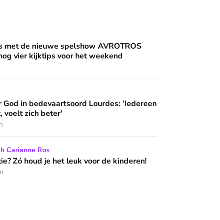
an'
uwe spelshow AVROTROS Triviant - en nog vier kijktips voor 
nis met de nieuwe spelshow AVROTROS
 nog vier kijktips voor het weekend
artsoord Lourdes: 'Iedereen die hier komt, voelt zich beter'
 God in bedevaartsoord Lourdes: 'Iedereen
 wijzen’
, voelt zich beter'
n
het leuk voor de kinderen!
ch Carianne Ros
e? Zó houd je het leuk voor de kinderen!
en