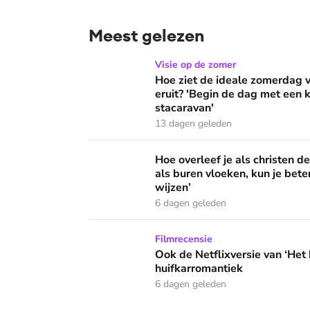
Meest gelezen
Hoe ziet de ideale zomerdag van Mirjam Bouw
Visie op de zomer
Hoe ziet de ideale zomerdag
eruit? 'Begin de dag met een k
stacaravan'
13 dagen geleden
Hoe overleef je als christen de buurtbarbecue
Hoe overleef je als christen d
als buren vloeken, kun je beter
wijzen’
6 dagen geleden
Ook de Netflixversie van ‘Het kleine huis’ bi
Filmrecensie
Ook de Netflixversie van ‘Het k
huifkarromantiek
6 dagen geleden