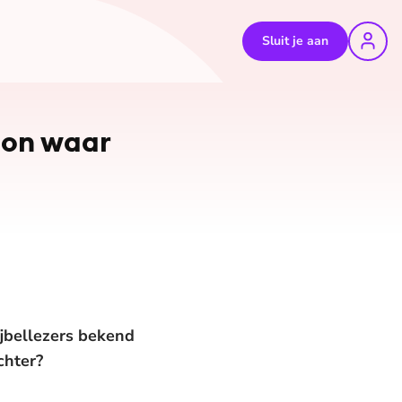
Sluit je aan
roon waar
ijbellezers bekend
chter?