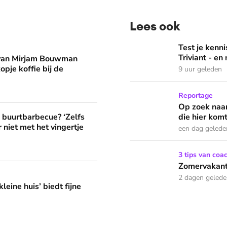
Lees ook
man eruit? 'Begin de dag met een kopje koffie bij de stacarav
Test je kennis met de nie
Test je ken
Triviant - en
 van Mirjam Bouwman
opje koffie bij de
9 uur geleden
Op zoek naar God in bedeva
Reportage
Op zoek naar
? ‘Zelfs als buren vloeken, kun je beter niet met het vingertje
e buurtbarbecue? ‘Zelfs
die hier komt
 niet met het vingertje
een dag gelede
Zomervakantie? Zó houd je 
3 tips van coa
Zomervakanti
edt fijne huifkarromantiek
2 dagen geled
leine huis’ biedt fijne