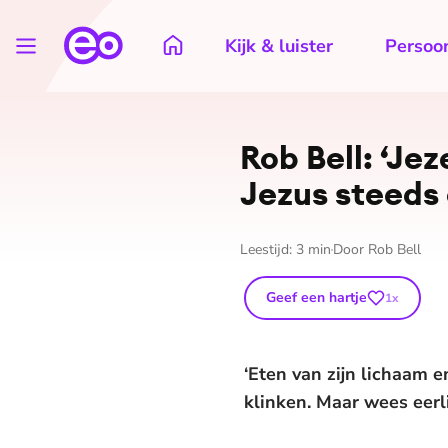
Kijk & luister
Persoon
Rob Bell: ‘Je
Jezus steeds 
Leestijd:
3
min
Door
Rob Bell
Geef een hartje
1
x
‘Eten van zijn lichaam e
klinken. Maar wees eerli