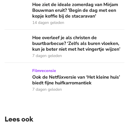
Hoe ziet de ideale zomerdag van Mirjam
Bouwman eruit? 'Begin de dag met een
kopje koffie bij de stacaravan'
14 dagen geleden
Hoe overleef je als christen de buurtbarbecue? ‘Zelfs als bur
Hoe overleef je als christen de
buurtbarbecue? ‘Zelfs als buren vloeken,
kun je beter niet met het vingertje wijzen’
7 dagen geleden
Ook de Netflixversie van ‘Het kleine huis’ biedt fijne huifka
Filmrecensie
Ook de Netflixversie van ‘Het kleine huis’
biedt fijne huifkarromantiek
7 dagen geleden
Lees ook