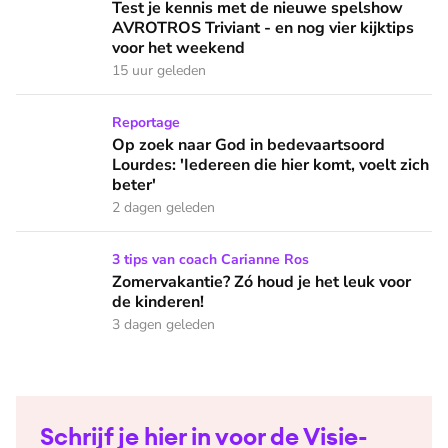
Test je kennis met de nieuwe spelshow AVROTROS Triviant -
Test je kennis met de nieuwe spelshow
AVROTROS Triviant - en nog vier kijktips
voor het weekend
15 uur geleden
Op zoek naar God in bedevaartsoord Lourdes: 'Iedereen die h
Reportage
Op zoek naar God in bedevaartsoord
Lourdes: 'Iedereen die hier komt, voelt zich
beter'
2 dagen geleden
Zomervakantie? Zó houd je het leuk voor de kinderen!
3 tips van coach Carianne Ros
Zomervakantie? Zó houd je het leuk voor
de kinderen!
3 dagen geleden
Schrijf je hier in voor de Visie-