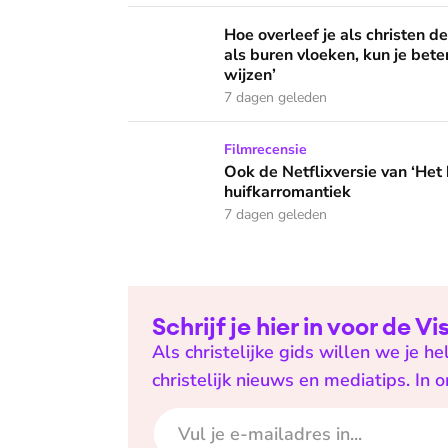
Hoe overleef je als christen de buurtbarbecue
Hoe overleef je als christen d
als buren vloeken, kun je beter
wijzen’
7 dagen geleden
Ook de Netflixversie van ‘Het kleine huis’ bi
Filmrecensie
Ook de Netflixversie van ‘Het k
huifkarromantiek
7 dagen geleden
Schrijf je hier in voor de V
Als christelijke gids willen we je 
christelijk nieuws en mediatips. In 
E-mailadres