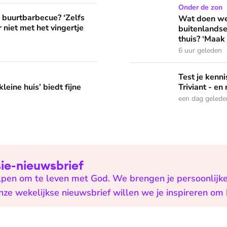
Wat doen we in de vakantie
Onder de zon
? ‘Zelfs als buren vloeken, kun je beter niet met het vingertje
e buurtbarbecue? ‘Zelfs
Wat doen we 
 niet met het vingertje
buitenlandse
thuis? ‘Maak 
6 uur geleden
edt fijne huifkarromantiek
Test je kennis met de nie
Test je ken
leine huis’ biedt fijne
Triviant - en
een dag gelede
isie-nieuwsbrief
helpen om te leven met God. We brengen je persoonlijk
onze wekelijkse nieuwsbrief willen we je inspireren om