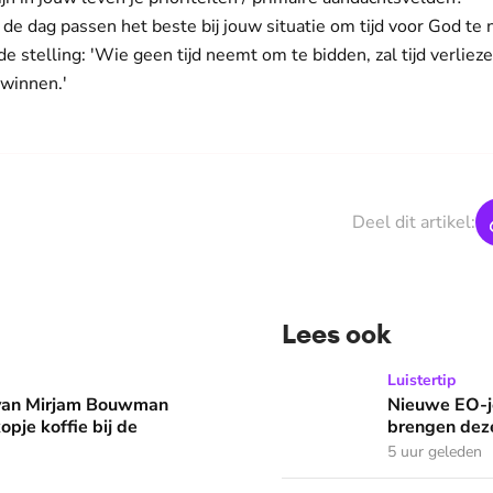
e dag passen het beste bij jouw situatie om tijd voor God te
 stelling: 'Wie geen tijd neemt om te bidden, zal tijd verliezen
d winnen.'
Deel dit artikel:
Lees ook
man eruit? 'Begin de dag met een kopje koffie bij de stacarav
Nieuwe EO-jeugdpodcast 'R
Luistertip
 van Mirjam Bouwman
Nieuwe EO-j
opje koffie bij de
brengen deze
5 uur geleden