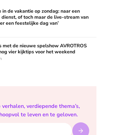
 op zondag: naar een buitenlandse dienst, of toch maar de live
 wijzen’
in de vakantie op zondag: naar een
 dienst, of toch maar de live-stream van
er een feestelijke dag van’
uwe spelshow AVROTROS Triviant - en nog vier kijktips voor 
nis met de nieuwe spelshow AVROTROS
 nog vier kijktips voor het weekend
n
e verhalen, verdiepende thema’s,
 hoopvol te leven en te geloven.