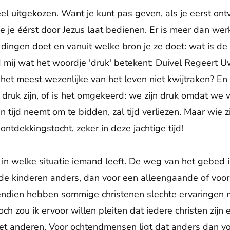
el uitgekozen. Want je kunt pas geven, als je eerst ont
 je éérst door Jezus laat bedienen. Er is meer dan werk, 
ingen doet en vanuit welke bron je ze doet: wat is de b
 mij wat het woordje 'druk' betekent: Duivel Regeert
het meest wezenlijke van het leven niet kwijtraken? En 
ruk zijn, of is het omgekeerd: we zijn druk omdat we 
 tijd neemt om te bidden, zal tijd verliezen. Maar wie zij
ontdekkingstocht, zeker in deze jachtige tijd!
in welke situatie iemand leeft. De weg van het gebed i
e kinderen anders, dan voor een alleengaande of voor 
endien hebben sommige christenen slechte ervaringen m
Toch zou ik ervoor willen pleiten dat iedere christen zij
met anderen. Voor ochtendmensen ligt dat anders dan v