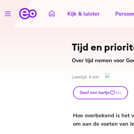
Kijk & luister
Persoon
Tijd en priori
Over tijd nemen voor Go
Leestijd:
4
min
Geef een hartje
21
x
Hoe overbekend is het v
om aan de voeten van Jez