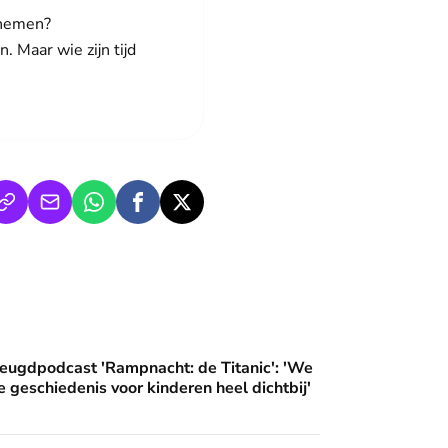
 nemen?
. Maar wie zijn tijd
an'
ampnacht: de Titanic': 'We brengen deze geschiedenis voor ki
eugdpodcast 'Rampnacht: de Titanic': 'We
 geschiedenis voor kinderen heel dichtbij'