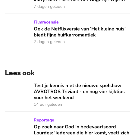
7 dagen geleden
Ook de Netflixversie van ‘Het kleine huis’ biedt fijne huifka
Filmrecensie
Ook de Netflixversie van ‘Het kleine huis’
biedt fijne huifkarromantiek
7 dagen geleden
Lees ook
Test je kennis met de nieuwe spelshow AVROTROS Triviant -
Test je kennis met de nieuwe spelshow
AVROTROS Triviant - en nog vier kijktips
voor het weekend
14 uur geleden
Op zoek naar God in bedevaartsoord Lourdes: 'Iedereen die h
Reportage
Op zoek naar God in bedevaartsoord
Lourdes: 'Iedereen die hier komt, voelt zich