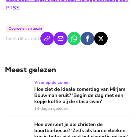
PTSS
Opgroeien en gezin
Deel dit artikel:
Meest gelezen
Hoe ziet de ideale zomerdag van Mirjam Bouwman eruit? 'Beg
Visie op de zomer
Hoe ziet de ideale zomerdag van Mirjam
Bouwman eruit? 'Begin de dag met een
kopje koffie bij de stacaravan'
14 dagen geleden
Hoe overleef je als christen de buurtbarbecue? ‘Zelfs als bur
Hoe overleef je als christen de
buurtbarbecue? ‘Zelfs als buren vloeken,
kun je beter niet met het vingertje wijzen’