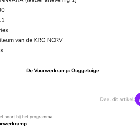
BNNVARA (leader aflevering 1)
00
11
ies
ubileum van de KRO NCRV
os
De Vuurwerkramp: Ooggetuige
De Vuurwerkramp: Ooggetuige
Deel dit artikel:
kel hoort bij het programma
urwerkramp