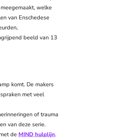
en meegemaakt, welke
halen van Enschedese
eurden,
angrijpend beeld van 13
 ramp komt. De makers
 spraken met veel
 herinneringen of trauma
en van deze serie.
p met de
MIND hulplijn
.