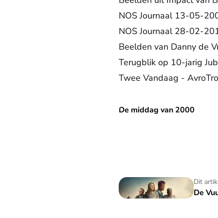
Beelden uit Impact van 
NOS Journaal 13-05-20
NOS Journaal 28-02-20
Beelden van Danny de Vr
Terugblik op 10-jarig J
Twee Vandaag - AvroTr
De middag van 2000
De middag van 2000
De Vuurwerkramp
Dit arti
De Vu