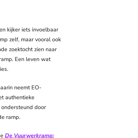
n kijker iets invoelbaar
mp zelf, maar vooral ook
nde zoektocht zien naar
 ramp. Een leven wat
ies.
Daarin neemt EO-
et authentieke
 ondersteund door
 de ramp.
ie
De Vuurwerkramp: