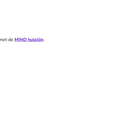
 met de
MIND hulplijn
.