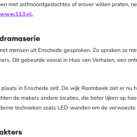
ben met zelfmoordgedachtes of erover willen praten, n
www.113.nl
.
 dramaserie
et mensen uit Enschede gesproken. Zo spraken ze met
eners. Dit gebeurde vooral in Huis van Verhalen, een on
laats in Enschede zelf. De wijk Roombeek ziet er nu h
hten de makers andere locaties, die beter lijken op hoe
derne technieken zoals LED-wanden om de verwoeste w
akters