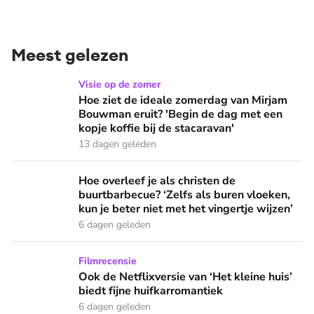
Meest gelezen
Hoe ziet de ideale zomerdag van Mirjam Bouwman eruit? 'Beg
Visie op de zomer
Hoe ziet de ideale zomerdag van Mirjam
Bouwman eruit? 'Begin de dag met een
kopje koffie bij de stacaravan'
13 dagen geleden
Hoe overleef je als christen de buurtbarbecue? ‘Zelfs als bur
Hoe overleef je als christen de
buurtbarbecue? ‘Zelfs als buren vloeken,
kun je beter niet met het vingertje wijzen’
6 dagen geleden
Ook de Netflixversie van ‘Het kleine huis’ biedt fijne huifka
Filmrecensie
Ook de Netflixversie van ‘Het kleine huis’
biedt fijne huifkarromantiek
6 dagen geleden