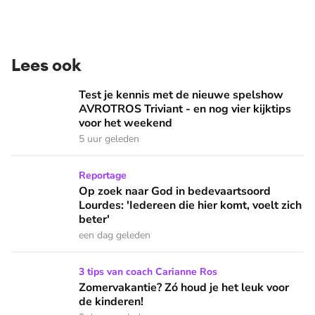
Lees ook
Test je kennis met de nieuwe spelshow AVROTROS Triviant -
Test je kennis met de nieuwe spelshow
AVROTROS Triviant - en nog vier kijktips
voor het weekend
5 uur geleden
Op zoek naar God in bedevaartsoord Lourdes: 'Iedereen die h
Reportage
Op zoek naar God in bedevaartsoord
Lourdes: 'Iedereen die hier komt, voelt zich
beter'
een dag geleden
Zomervakantie? Zó houd je het leuk voor de kinderen!
3 tips van coach Carianne Ros
Zomervakantie? Zó houd je het leuk voor
de kinderen!