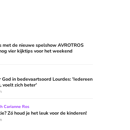
an'
uwe spelshow AVROTROS Triviant - en nog vier kijktips voor 
nis met de nieuwe spelshow AVROTROS
 nog vier kijktips voor het weekend
artsoord Lourdes: 'Iedereen die hier komt, voelt zich beter'
 God in bedevaartsoord Lourdes: 'Iedereen
 wijzen’
, voelt zich beter'
n
het leuk voor de kinderen!
ch Carianne Ros
e? Zó houd je het leuk voor de kinderen!
en