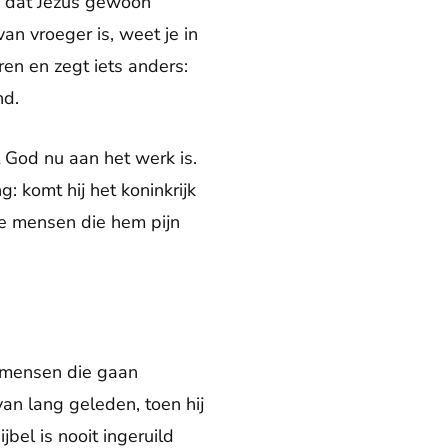
en dat Jezus gewoon
an vroeger is, weet je in
en en zegt iets anders:
nd.
 God nu aan het werk is.
: komt hij het koninkrijk
de mensen die hem pijn
e mensen die gaan
van lang geleden, toen hij
bel is nooit ingeruild