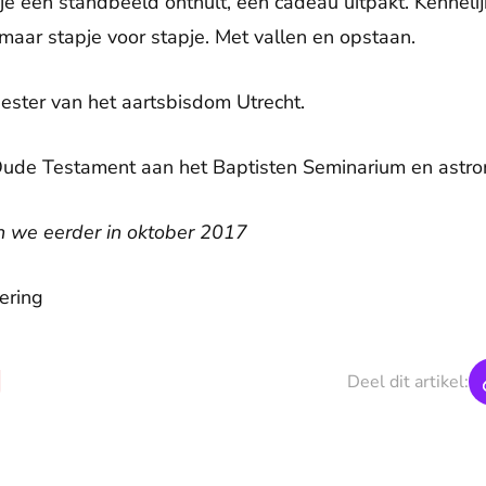
 je een standbeeld onthult, een cadeau uitpakt. Kennelij
t maar stapje voor stapje. Met vallen en opstaan.
iester van het aartsbisdom Utrecht.
Oude Testament aan het Baptisten Seminarium en astr
n we eerder in oktober 2017
ering
Deel dit artikel: