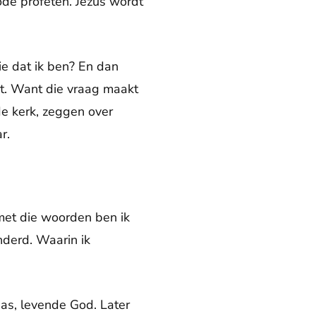
dode profeten. Jezus wordt
ie dat ik ben? En dan
dt. Want die vraag maakt
de kerk, zeggen over
r.
 met die woorden ben ik
nderd. Waarin ik
ias, levende God. Later