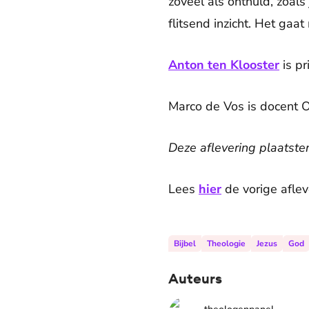
zoveel als onthuld, zoals
flitsend inzicht. Het gaa
Anton ten Klooster
is pr
Marco de Vos is docent 
Deze aflevering plaatste
Lees
hier
de vorige aflev
Bijbel
Theologie
Jezus
God
Auteurs