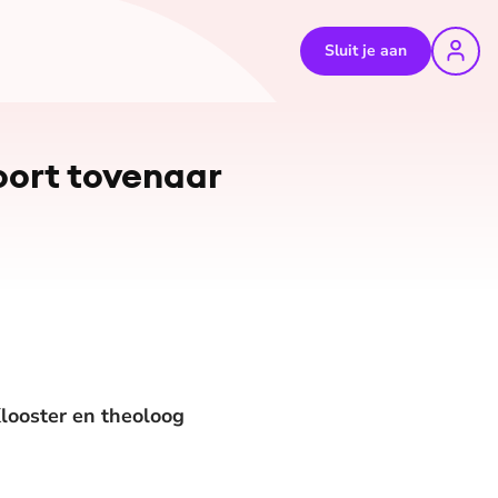
Sluit je aan
soort tovenaar
 Klooster en theoloog