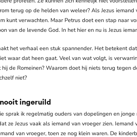
ndere profeten. Ze kunnen zich kennelijk niet voorstell
aarom terug op de helden van weleer? Als Jezus iemand v
em kunt verwachten. Maar Petrus doet een stap naar vor
Zoon van de levende God. In het hier en nu is Jezus iema
akt het verhaal een stuk spannender. Het betekent dat
et waar dat heen gaat. Veel van wat volgt, is verwarring
agt hij de Romeinen? Waarom doet hij niets terug tegen 
hzelf niet?
 nooit ingeruild
hie sprak ik regelmatig ouders van dopelingen en jong
dat ze Jezus vaak als iemand van vroeger zien. Iemand 
emand van vroeger, toen ze nog klein waren. De kinderbij