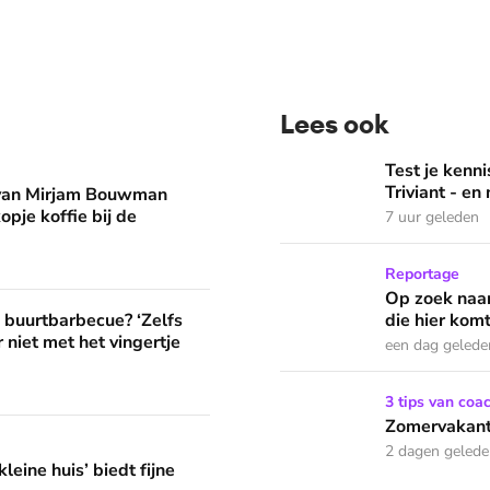
Lees ook
man eruit? 'Begin de dag met een kopje koffie bij de stacarav
Test je kennis met de nie
Test je ken
Triviant - en
 van Mirjam Bouwman
opje koffie bij de
7 uur geleden
Op zoek naar God in bedeva
Reportage
Op zoek naar
? ‘Zelfs als buren vloeken, kun je beter niet met het vingertje
e buurtbarbecue? ‘Zelfs
die hier komt
 niet met het vingertje
een dag gelede
Zomervakantie? Zó houd je 
3 tips van coa
Zomervakanti
edt fijne huifkarromantiek
2 dagen geled
leine huis’ biedt fijne