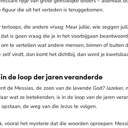
eressant rijtje van grote geestelijke leiders – allemaal 
 figuur die uit het verleden is teruggekomen.
erloops, die andere vraag: Maar jullie, wie zeggen jull
 dat is geen vraag die je in het voorbijgaan beantwoor
jk om te vertellen wat andere mensen, binnen of buiten 
e zelf vindt, dan komt het dichtbij, dan word je kwetsbaa
 in de loop der jaren veranderde
bent de Messias, de zoon van de levende God? Jazeker,
aar wat ze betekenden, is in de loop van de jaren vera
 opstaan, de weg van die Jezus te volgen.
 ik, vooral het mysterie dat die woorden oproepen: Mess