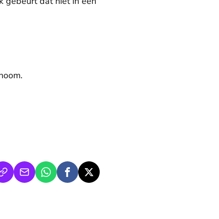
k gebeurt dat niet in één
onoom.