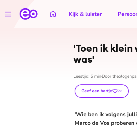
Kijk & luister
Persoon
'Toen ik klei
was'
Leestijd:
5
min
Door
theologenpa
Geef een hartje
2
x
'Wie ben ik volgens jull
Marco de Vos proberen d