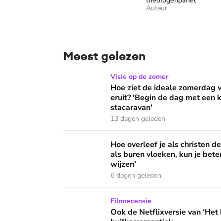
theologenpanel
Auteur
Meest gelezen
Hoe ziet de ideale zomerdag van Mirjam Bouw
Visie op de zomer
Hoe ziet de ideale zomerdag
eruit? 'Begin de dag met een k
stacaravan'
13 dagen geleden
Hoe overleef je als christen de buurtbarbecue
Hoe overleef je als christen d
als buren vloeken, kun je beter
wijzen’
6 dagen geleden
Ook de Netflixversie van ‘Het kleine huis’ bi
Filmrecensie
Ook de Netflixversie van ‘Het k