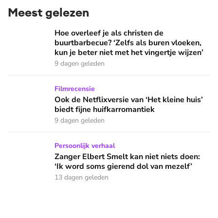
Meest gelezen
Hoe overleef je als christen de buurtbarbecue? ‘Zelfs als bur
Hoe overleef je als christen de
buurtbarbecue? ‘Zelfs als buren vloeken,
kun je beter niet met het vingertje wijzen’
9 dagen geleden
Ook de Netflixversie van ‘Het kleine huis’ biedt fijne huifka
Filmrecensie
Ook de Netflixversie van ‘Het kleine huis’
biedt fijne huifkarromantiek
9 dagen geleden
Zanger Elbert Smelt kan niet niets doen: ‘Ik word soms gier
Persoonlijk verhaal
Zanger Elbert Smelt kan niet niets doen:
‘Ik word soms gierend dol van mezelf’
13 dagen geleden