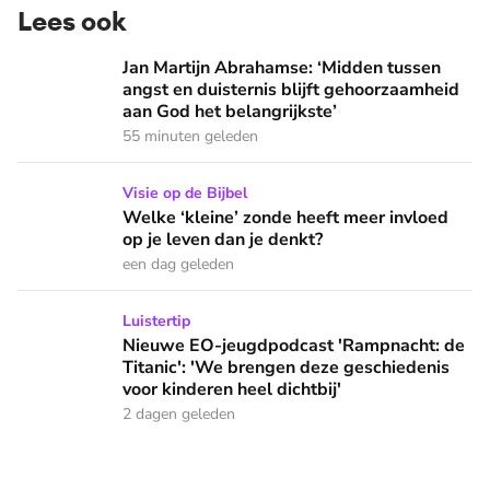
Lees ook
Jan Martijn Abrahamse: ‘Midden tussen angst en duisternis b
Jan Martijn Abrahamse: ‘Midden tussen
angst en duisternis blijft gehoorzaamheid
aan God het belangrijkste’
55 minuten geleden
Welke ‘kleine’ zonde heeft meer invloed op je leven dan je 
Visie op de Bijbel
Welke ‘kleine’ zonde heeft meer invloed
op je leven dan je denkt?
een dag geleden
Nieuwe EO-jeugdpodcast 'Rampnacht: de Titanic': 'We brenge
Luistertip
Nieuwe EO-jeugdpodcast 'Rampnacht: de
Titanic': 'We brengen deze geschiedenis
voor kinderen heel dichtbij'
2 dagen geleden