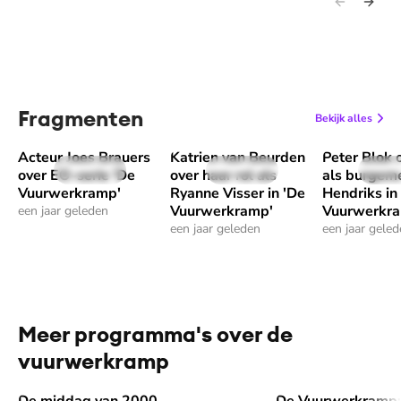
Fragmenten
Bekijk alles
Acteur Joes Brauers
Katrien van Beurden
Peter Blok o
Speel "Acteur Joes Brauers over EO-serie 'De Vuurwerkram
Speel "Katrien van Beurden over haa
Speel "Peter
39 sec
43 sec
1 m
over EO-serie 'De
over haar rol als
als burgeme
Vuurwerkramp'
Ryanne Visser in 'De
Hendriks in
Vuurwerkramp'
Vuurwerkr
een jaar geleden
een jaar geleden
een jaar gele
Meer programma's over de
vuurwerkramp
De middag van 2000
De Vuurwerkramp: