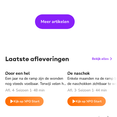
Meer artikelen
Laatste afleveringen
Bekijk alles
Door een hel
De naschok
Speel "Door een hel" af
Speel "De naschok" af
Een jaar na de ramp zijn de wonden
Enkele maanden na de ramp b
nog steeds voelbaar. Terwijl velen het
de naschokken zichtbaar te wo
leven proberen op te pakken, lukt dat
Ondertussen groeit de druk o
Afl. 4
·
Seizoen 1
·
48 min
Afl. 3
·
Seizoen 1
·
44 min
niet voor iedereen. Sommigen
burgemeester.
beseffen dat de strijd nog lang niet
Kijk op NPO Start
Kijk op NPO Start
gestreden is.