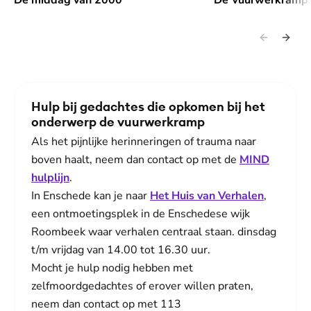
De middag van 2000
De Vuurwerkramp:
Hulp bij gedachtes die opkomen bij het
onderwerp de vuurwerkramp
Als het pijnlijke herinneringen of trauma naar
boven haalt, neem dan contact op met de
MIND
hulplijn
.
In Enschede kan je naar
Het Huis van Verhalen
,
een ontmoetingsplek in de Enschedese wijk
Roombeek waar verhalen centraal staan. dinsdag
t/m vrijdag van 14.00 tot 16.30 uur.
Mocht je hulp nodig hebben met
zelfmoordgedachtes of erover willen praten,
neem dan contact op met 113