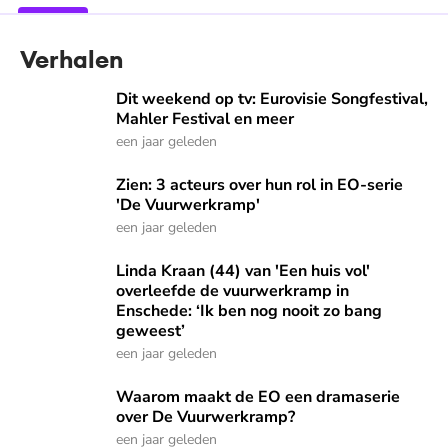
Verhalen
Dit weekend op tv: Eurovisie Songfestival, Mahler Festival
Dit weekend op tv: Eurovisie Songfestival,
Mahler Festival en meer
een jaar geleden
Zien: 3 acteurs over hun rol in EO-serie 'De Vuurwerkramp'
Zien: 3 acteurs over hun rol in EO-serie
'De Vuurwerkramp'
een jaar geleden
Linda Kraan (44) van 'Een huis vol' overleefde de vuurwerk
Linda Kraan (44) van 'Een huis vol'
overleefde de vuurwerkramp in
Enschede: ‘Ik ben nog nooit zo bang
geweest’
een jaar geleden
Waarom maakt de EO een dramaserie over De Vuurwerkra
Waarom maakt de EO een dramaserie
over De Vuurwerkramp?
een jaar geleden