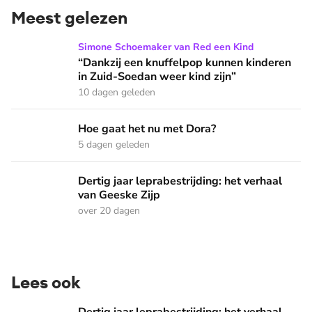
Meest gelezen
“Dankzij een knuffelpop kunnen kinderen in Zuid-Soedan wee
Simone Schoemaker van Red een Kind
“Dankzij een knuffelpop kunnen kinderen
in Zuid-Soedan weer kind zijn”
10 dagen geleden
Hoe gaat het nu met Dora?
Hoe gaat het nu met Dora?
5 dagen geleden
Dertig jaar leprabestrijding: het verhaal van Geeske Zijp
Dertig jaar leprabestrijding: het verhaal
van Geeske Zijp
over 20 dagen
Lees ook
Dertig jaar leprabestrijding: het verhaal van Geeske Zijp