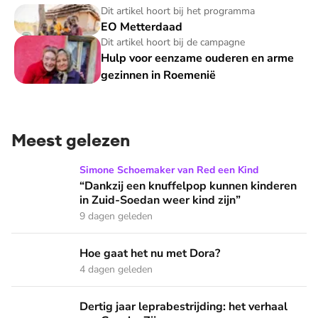
EO Metterdaad
Dit artikel hoort bij het programma
EO Metterdaad
Hulp voor eenzame ouderen en arme gezinnen in Roemeni
Dit artikel hoort bij de campagne
Hulp voor eenzame ouderen en arme
gezinnen in Roemenië
Meest gelezen
“Dankzij een knuffelpop kunnen kinderen in Zuid-Soedan wee
Simone Schoemaker van Red een Kind
“Dankzij een knuffelpop kunnen kinderen
in Zuid-Soedan weer kind zijn”
9 dagen geleden
Hoe gaat het nu met Dora?
Hoe gaat het nu met Dora?
4 dagen geleden
Dertig jaar leprabestrijding: het verhaal van Geeske Zijp
Dertig jaar leprabestrijding: het verhaal