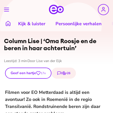
Kijk & luister
Persoonlijke verhalen
Column Lise | ‘Oma Roosje en de
beren in haar achtertuin’
Leestijd:
3
min
Door
Lise van der Eijk
Geef een hartje
0
26
17
x
reacties
stemmen
Filmen voor EO Metterdaad is altijd een
avontuur! Zo ook in Roemenië in de regio
Transilvanië. Rondstruinende beren zijn daar