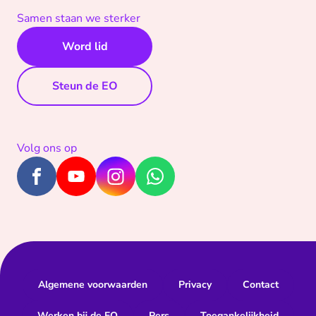
Samen staan we sterker
Word lid
Steun de EO
Volg ons op
Algemene voorwaarden
Privacy
Contact
Werken bij de EO
Pers
Toegankelijkheid