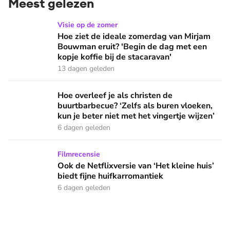
Meest gelezen
Hoe ziet de ideale zomerdag van Mirjam Bouwman eruit? 'Beg
Visie op de zomer
Hoe ziet de ideale zomerdag van Mirjam
Bouwman eruit? 'Begin de dag met een
kopje koffie bij de stacaravan'
13 dagen geleden
Hoe overleef je als christen de buurtbarbecue? ‘Zelfs als bur
Hoe overleef je als christen de
buurtbarbecue? ‘Zelfs als buren vloeken,
kun je beter niet met het vingertje wijzen’
6 dagen geleden
Ook de Netflixversie van ‘Het kleine huis’ biedt fijne huifka
Filmrecensie
Ook de Netflixversie van ‘Het kleine huis’
biedt fijne huifkarromantiek
6 dagen geleden