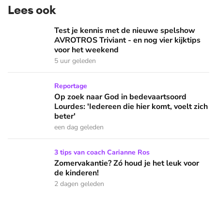
Lees ook
Test je kennis met de nieuwe spelshow AVROTROS Triviant -
Test je kennis met de nieuwe spelshow
AVROTROS Triviant - en nog vier kijktips
voor het weekend
5 uur geleden
Op zoek naar God in bedevaartsoord Lourdes: 'Iedereen die h
Reportage
Op zoek naar God in bedevaartsoord
Lourdes: 'Iedereen die hier komt, voelt zich
beter'
een dag geleden
Zomervakantie? Zó houd je het leuk voor de kinderen!
3 tips van coach Carianne Ros
Zomervakantie? Zó houd je het leuk voor
de kinderen!
2 dagen geleden