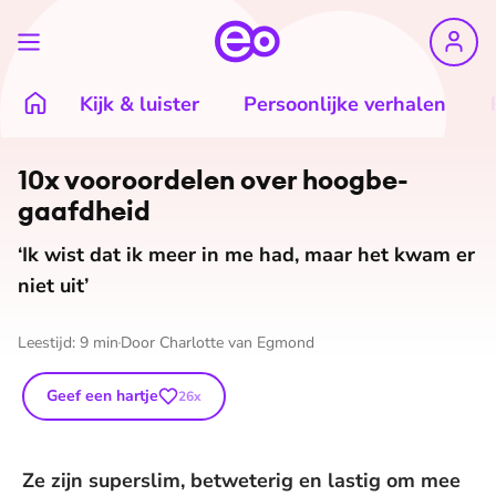
Kijk & luister
Persoonlijke verhalen
10x vooroordelen over hoog­be­
gaafd­heid
‘Ik wist dat ik meer in me had, maar het kwam er
niet uit’
Leestijd:
9
min
Door
Charlotte van Egmond
Geef een hartje
26
x
Ze zijn superslim, betweterig en lastig om mee