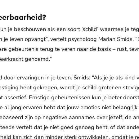
weerbaarheid?
un je beschouwen als een soort ‘schild’ waarmee je te
in je leven opvangt”, vertelt psycholoog Marian Smids.
e gebeurtenis terug te veren naar de basis – rust, tevr
eerkracht genoemd.”
door ervaringen in je leven. Smids: “Als je je als kind 
tiging hebt gekregen, wordt je schild groter en stevige
assertief. Ernstige gebeurtenissen kun je beter doorsta
je al jong ervaren hebt dat jouw emoties niet belangrij
baseerd zijn op negatieve aannames over jezelf, de an
ou steeds vertelt dat je niet goed genoeg bent, of dat and
rheid kan zich dan minder sterk ontwikkelen, omdat je n