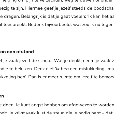
eiging om pijn te verzachten, weg te duwen of onder c
bezig te zijn. Hiermee geef je jezelf steeds de boodschap
dragen. Belangrijk is dat je gaat voelen: ‘Ik kan het aan
 toespreekt. Bedenk bijvoorbeeld: wat zou ik nu tegen
van een afstand
eef je vaak jezelf de schuld. Wat je denkt, neem je vaak 
je te bekijken. Denk niet ‘
Ik ben
een mislukkeling’, maa
ukkeling ben’. Dan is er meer ruimte om jezelf te bemoe
en
 te doen. Je kunt angst hebben om afgewezen te worden 
it. Je krijgt vaak juist de steun die je nodig hebt – dat