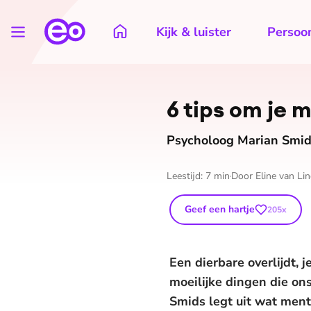
Kijk & luister
Persoon
6 tips om je 
Psycholoog Marian Smids
Leestijd:
7
min
Door
Eline van Li
Geef een hartje
205
x
Een dierbare overlijdt,
moeilijke dingen die o
Smids legt uit wat menta