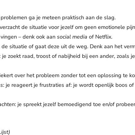
ij problemen ga je meteen praktisch aan de slag.
e verzacht de situatie voor jezelf om geen emotionele pij
lavingen – denk ook aan
social media
of Netflix.
t de situatie of gaat deze uit de weg. Denk aan het verm
: je zoekt raad, troost of nabijheid bij een ander, zoals 
piekert over het probleem zonder tot een oplossing te k
es
: je reageert je frustraties af: je wordt openlijk boos of
achten
: je spreekt jezelf bemoedigend toe en/of probeer
ijst)