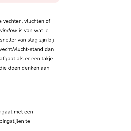
e vechten, vluchten of
window
is van wat je
neller van slag zijn bij
 vecht/vlucht-stand dan
fgaat als er een takje
 die doen denken aan
omgaat met een
ingstijlen te