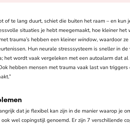
t of te lang duurt, schiet die buiten het raam – en kun j
essvolle situaties je hebt meegemaakt, hoe kleiner het
met trauma’s hebben een kleiner
window
, waardoor ze s
eurtenissen. Hun neurale stresssysteem is sneller in de
; het wordt vaak vergeleken met een autoalarm dat al a
Ook hebben mensen met trauma vaak last van triggers
akt.”
blemen
ngrijk dat je flexibel kan zijn in de manier waarop je 
 ook wel copingstijl genoemd. Er zijn 7 verschillende cop