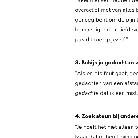
“Veel mensen hebben de n
overactief met van alles 
genoeg bent om de pijn te 
bemoedigend en liefdevol
pas dit toe op jezelf.”
3. Bekijk je gedachten 
“Als er iets fout gaat, g
gedachten van een afstand
gedachte
dat ik een misl
4. Zoek steun bij ander
“Je hoeft het niet alleen
Maar dat gebeurt bijna noo