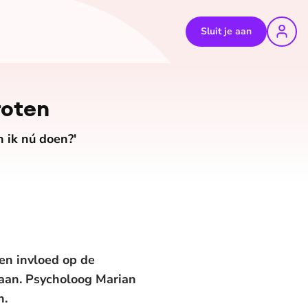
Sluit je aan
©
Shutterstock
roten
 ik nú doen?'
een invloed op de
aan. Psycholoog Marian
n.