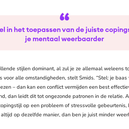
bel in het toepassen van de juiste copings
je mentaal weerbaarder
illende stijlen dominant, al zul je ze allemaal weleens t
 is voor alle omstandigheden, stelt Smids. “Stel: je baa
erliezen – dan kan een conflict vermijden een best effectie
end, dan leidt dit tot ongezonde patronen in de relatie. Al
copingstijl op een probleem of stressvolle gebeurtenis,
altijd op dezelfde manier, dan ben je juist minder weer