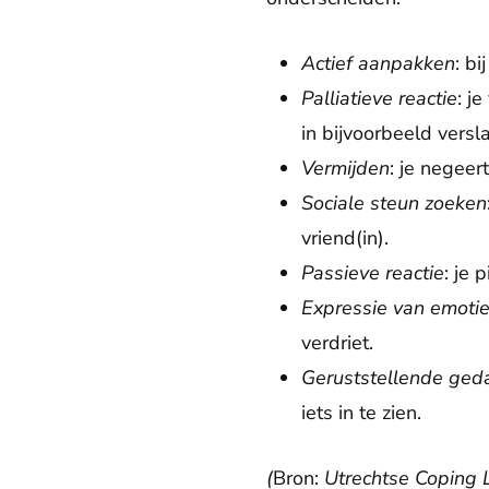
Actief aanpakken
: b
Palliatieve reactie
: j
in bijvoorbeeld vers
Vermijden
: je negeer
Sociale steun zoeken
vriend(in).
Passieve reactie
: je 
Expressie van emoti
verdriet.
Geruststellende ged
iets in te zien.
(
Bron:
Utrechtse Coping L