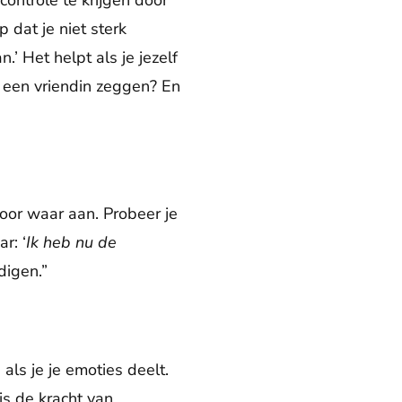
ontrole te krijgen door
 dat je niet sterk
.’ Het helpt als je jezelf
 een vriendin zeggen? En
voor waar aan. Probeer je
r: ‘
Ik heb nu de
digen.”
als je je emoties deelt.
 is de kracht van