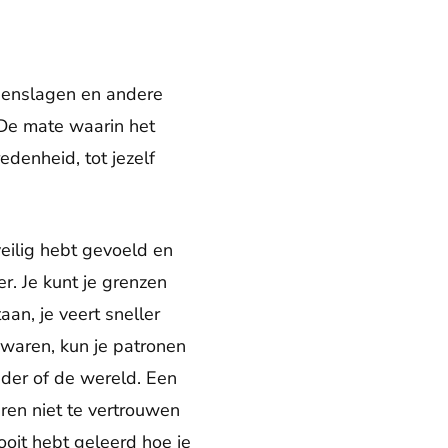
genslagen en andere
 “De mate waarin het
edenheid, tot jezelf
veilig hebt gevoeld en
r. Je kunt je grenzen
an, je veert sneller
k waren, kun je patronen
der of de wereld. Een
eren niet te vertrouwen
ooit hebt geleerd hoe je