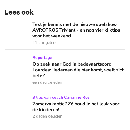
Lees ook
Test je kennis met de nieuwe spelshow AVROTROS Triviant -
Test je kennis met de nieuwe spelshow
AVROTROS Triviant - en nog vier kijktips
voor het weekend
11 uur geleden
Op zoek naar God in bedevaartsoord Lourdes: 'Iedereen die h
Reportage
Op zoek naar God in bedevaartsoord
Lourdes: 'Iedereen die hier komt, voelt zich
beter'
een dag geleden
Zomervakantie? Zó houd je het leuk voor de kinderen!
3 tips van coach Carianne Ros
Zomervakantie? Zó houd je het leuk voor
de kinderen!
2 dagen geleden