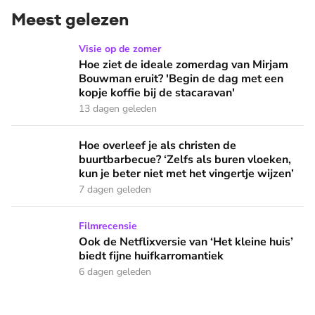
Meest gelezen
Hoe ziet de ideale zomerdag van Mirjam Bouwman eruit? 'Beg
Visie op de zomer
Hoe ziet de ideale zomerdag van Mirjam
Bouwman eruit? 'Begin de dag met een
kopje koffie bij de stacaravan'
13 dagen geleden
Hoe overleef je als christen de buurtbarbecue? ‘Zelfs als bur
Hoe overleef je als christen de
buurtbarbecue? ‘Zelfs als buren vloeken,
kun je beter niet met het vingertje wijzen’
7 dagen geleden
Ook de Netflixversie van ‘Het kleine huis’ biedt fijne huifka
Filmrecensie
Ook de Netflixversie van ‘Het kleine huis’
biedt fijne huifkarromantiek
6 dagen geleden