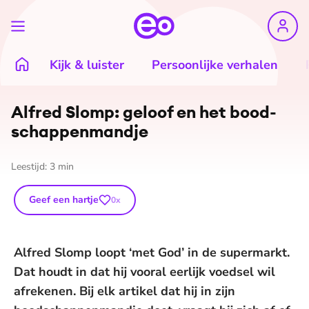
Kijk & luister
Persoonlijke verhalen
Alfred Slomp: geloof en het bood­
schap­pen­mand­je
Leestijd:
3
min
Geef een hartje
0
x
Alfred Slomp loopt ‘met God’ in de supermarkt.
Dat houdt in dat hij vooral eerlijk voedsel wil
afrekenen. Bij elk artikel dat hij in zijn