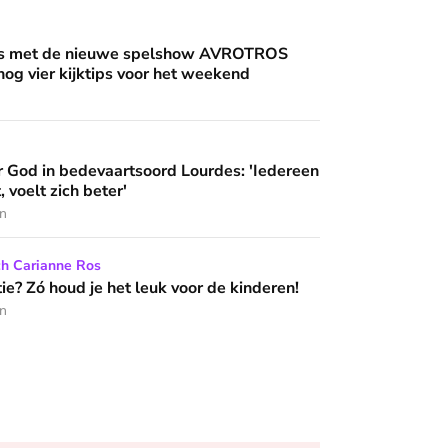
an'
uwe spelshow AVROTROS Triviant - en nog vier kijktips voor 
nis met de nieuwe spelshow AVROTROS
 nog vier kijktips voor het weekend
artsoord Lourdes: 'Iedereen die hier komt, voelt zich beter'
 God in bedevaartsoord Lourdes: 'Iedereen
 wijzen’
, voelt zich beter'
en
het leuk voor de kinderen!
ch Carianne Ros
e? Zó houd je het leuk voor de kinderen!
en