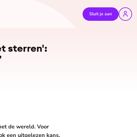
Sluit je aan
 sterren':
’
met de wereld. Voor
k een uitgelezen kans.