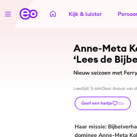
Kijk & luister
Persoon
Anne-Meta Kob
‘Lees de Bijbe
Nieuw seizoen met Ferry
Leestijd:
5
min
Door
Anouk van d
Geef een hartje
21
x
Haar missie: Bijbelverha
dominee Anne-Meta Kobe