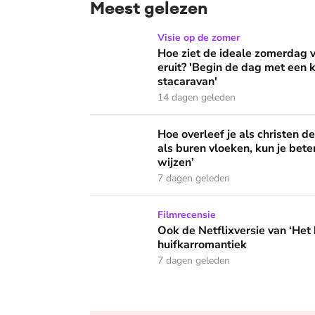
Meest gelezen
Hoe ziet de ideale zomerdag van Mirjam Bouw
Visie op de zomer
Hoe ziet de ideale zomerdag
eruit? 'Begin de dag met een k
stacaravan'
14 dagen geleden
Hoe overleef je als christen de buurtbarbecue
Hoe overleef je als christen d
als buren vloeken, kun je beter
wijzen’
7 dagen geleden
Ook de Netflixversie van ‘Het kleine huis’ bi
Filmrecensie
Ook de Netflixversie van ‘Het k
huifkarromantiek
7 dagen geleden