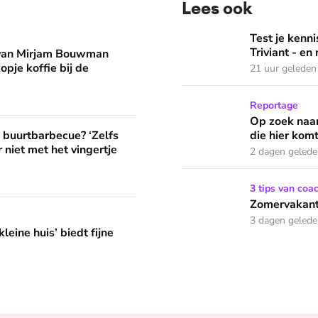
Lees ook
man eruit? 'Begin de dag met een kopje koffie bij de stacarav
Test je kennis met de nie
Test je ken
Triviant - en
 van Mirjam Bouwman
opje koffie bij de
21 uur geleden
Op zoek naar God in bedeva
Reportage
Op zoek naar
? ‘Zelfs als buren vloeken, kun je beter niet met het vingertje
e buurtbarbecue? ‘Zelfs
die hier komt
 niet met het vingertje
2 dagen geled
Zomervakantie? Zó houd je 
3 tips van coa
Zomervakanti
edt fijne huifkarromantiek
3 dagen geled
leine huis’ biedt fijne