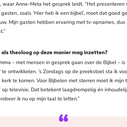
, waar Anne-Meta het gesprek leidt. “Het presentere
n gasten, zoals ‘Hier heb ik een bijbel’, moet dat goed 
uw. Mijn gasten hebben ervaring met tv-opnames, dus a
t.”
je als theoloog op deze manier mag inzetten?
mma – met mensen in gesprek gaan over de Bijbel – is m
f te ontwikkelen. ’s Zondags op de preekstoel sta ik v
kerk te komen. Voor Bijbelen met sterren moet ik mijn
’ op televisie. Dat betekent laagdrempelig én inhoudelij
eer ik nu op mijn taal te letten.”