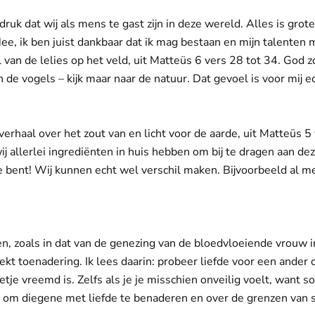
druk dat wij als mens te gast zijn in deze wereld. Alles is grot
ee, ik ben juist dankbaar dat ik mag bestaan en mijn talenten 
van de lelies op het veld, uit Matteüs 6 vers 28 tot 34. God z
en de vogels – kijk maar naar de natuur. Dat gevoel is voor mij e
 verhaal over het zout van en licht voor de aarde, uit Matteüs 5 
allerlei ingrediënten in huis hebben om bij te dragen aan dez
 je bent! Wij kunnen echt wel verschil maken. Bijvoorbeeld al 
len, zoals in dat van de genezing van de bloedvloeiende vrouw 
zoekt toenadering. Ik lees daarin: probeer liefde voor een ander 
tje vreemd is. Zelfs als je je misschien onveilig voelt, want s
t om diegene met liefde te benaderen en over de grenzen van 