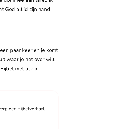
de dominee aan tafel. Ik
t God altijd zijn hand
 een paar keer en je komt
it waar je het over wilt
ijbel met al zijn
werp een Bijbelverhaal