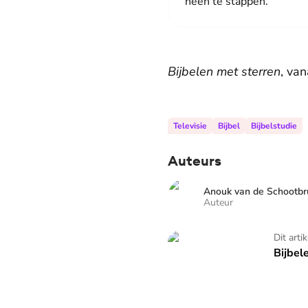
heen te stappen.”
Bijbelen met sterren
, va
Televisie
Bijbel
Bijbelstudie
Auteurs
Anouk van de Schootb
Auteur
Bijbelen met sterren
Dit arti
Bijbel