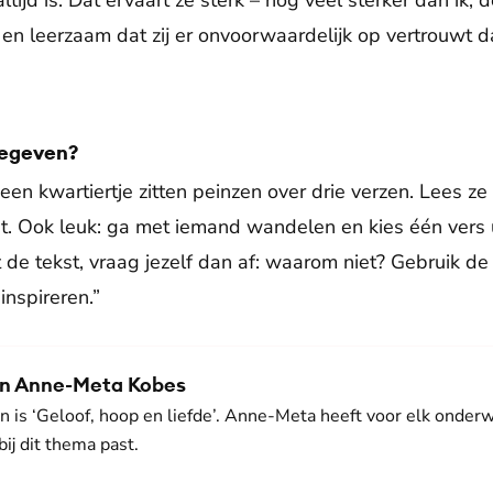
tijd is. Dat ervaart ze sterk – nog veel sterker dan ik, 
 en leerzaam dat zij er onvoorwaardelijk op vertrouwt da
meegeven?
een kwartiertje zitten peinzen over drie verzen. Lees ze
cht. Ook leuk: ga met iemand wandelen en kies één vers u
de tekst, vraag jezelf dan af: waarom niet? Gebruik de B
inspireren.”
an Anne-Meta Kobes
n is ‘Geloof, hoop en liefde’. Anne-Meta heeft voor elk onder
bij dit thema past.