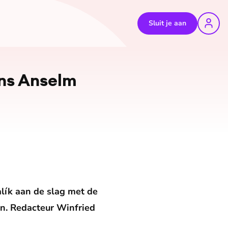
Sluit je aan
ens Anselm
lík aan
de slag met de
en. Redacteur Winfried