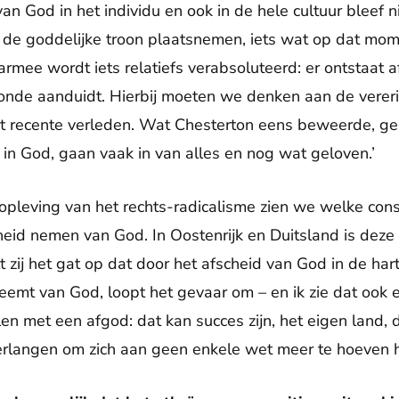
an God in het individu en ook in de hele cultuur bleef n
p de goddelijke troon plaatsnemen, iets wat op dat mo
rmee wordt iets relatiefs verabsoluteerd: er ontstaat 
 zonde aanduidt. Hierbij moeten we denken aan de verer
het recente verleden. Wat Chesterton eens beweerde, g
in God, gaan vaak in van alles en nog wat geloven.’
opleving van het rechts-radicalisme zien we welke con
id nemen van God. In Oostenrijk en Duitsland is deze 
 zij het gat op dat door het afscheid van God in de ha
eemt van God, loopt het gevaar om – en ik zie dat ook 
en met een afgod: dat kan succes zijn, het eigen land, d
erlangen om zich aan geen enkele wet meer te hoeven 