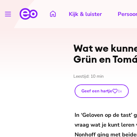
Kijk & luister
Persoon
Wat we kunne
Grün en Tomá
Leestijd:
10
min
Geef een hartje
1
x
In ‘Geloven op de tast’
vraag wat je kunt leren
Nonhoff ging met beide