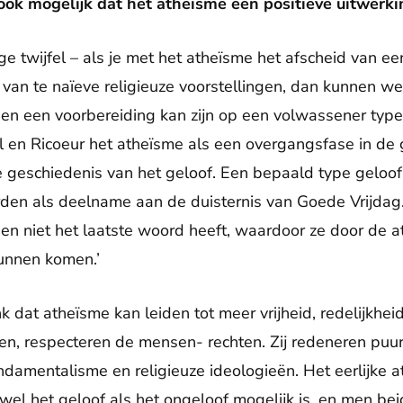
ok mogelijk dat het atheïsme een positieve uitwerk
ge twijfel – als je met het atheïsme het afscheid van e
 van te naïeve religieuze voorstellingen, dan kunnen w
 en een voorbereiding kan zijn op een volwassener typ
l en Ricoeur het atheïsme als een overgangsfase in de
ke geschiedenis van het geloof. Een bepaald type geloof
rden als deelname aan de duisternis van Goede Vrijdag. 
n niet het laatste woord heeft, waardoor ze door de ath
kunnen komen.’
k dat atheïsme kan leiden tot meer vrijheid, redelijkh
en, respecteren de mensen- rechten. Zij redeneren puur 
damentalisme en religieuze ideologieën. Het eerlijke at
l het geloof als het ongeloof mogelijk is, en men beid