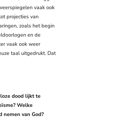
e weerspiegelen vaak ook
ot projecties van
aringen, zoals het begin
eldoorlogen en de
ter vaak ook weer
uze taal uitgedrukt. Dat
ze dood lijkt te
heïsme? Welke
eid nemen van God?