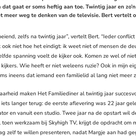
 dat gaat er soms heftig aan toe. Twintig jaar en zo’
et meer weg te denken van de televisie. Bert vertelt o
oeiend, zelfs na twintig jaar”, vertelt Bert. “Ieder confli
 ook niet hoe het eindigt: ik weet niet of mensen de d
lfde spanning voelt de kijker ook. Komen ze wel of niet
kijkers. Wie heeft er niet weleens ruzie? Ook in mijn e
ms ineens dat iemand een familielid al lang niet meer zi
arheid maken Het Familiediner al twintig jaar succesv
ets langer terug: de eerste aflevering was 22 jaar ge
ator en vanuit een studio. Twee jaar na de opstart wil
 toen werkzaam bij Skyhigh TV, krijgt de opdracht om m
ag zelf te willen presenteren, nadat Margje aan had g