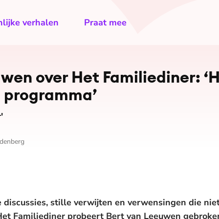
lijke verhalen
Praat mee
wen over Het Familiediner: ‘He
n programma’
'
ndenberg
 discussies, stille verwijten en verwensingen die nie
Het Familiediner probeert Bert van Leeuwen gebroke