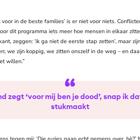
voor in de beste families’ is er niet voor niets. Conflicte
door dit programma iets meer hoe mensen in elkaar zit
ant, zeggen: ‘ik ga niet de eerste stap zetten’, maar zi
en; we zijn koppig, we zitten onszelf in de weg – en da
et willen.”
d zegt ‘voor mij ben je dood’, snap ik da
stukmaakt
s tegen mij: ‘Die ruzies gaan echt nergens over, hè?’ M