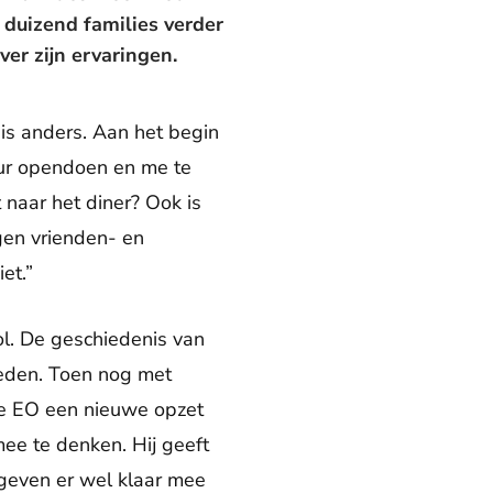
n duizend families verder
ver zijn ervaringen.
ct is anders. Aan het begin
eur opendoen en me te
 naar het diner? Ook is
igen vrienden- en
et.”
ol. De geschiedenis van
leden. Toen nog met
 de EO een nieuwe opzet
ee te denken. Hij geeft
egeven er wel klaar mee