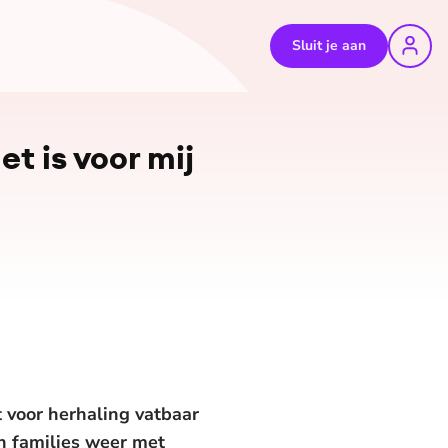
Sluit je aan
t is voor mij
t voor herhaling vatbaar
n families weer met