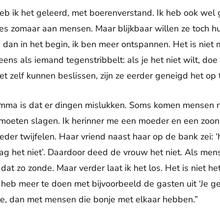
eb ik het geleerd, met boerenverstand. Ik heb ook wel 
es zomaar aan mensen. Maar blijkbaar willen ze toch hun
 dan in het begin, ik ben meer ontspannen. Het is niet
ens als iemand tegenstribbelt: als je het niet wilt, do
t zelf kunnen beslissen, zijn ze eerder geneigd het op 
amma is dat er dingen mislukken. Soms komen mensen nie
 moeten slagen. Ik herinner me een moeder en een zoon
er twijfelen. Haar vriend naast haar op de bank zei: ‘h
waag het niet’. Daardoor deed de vrouw het niet. Als me
 dat zo zonde. Maar verder laat ik het los. Het is niet 
heb meer te doen met bijvoorbeeld de gasten uit ‘Je gel
te, dan met mensen die bonje met elkaar hebben.”