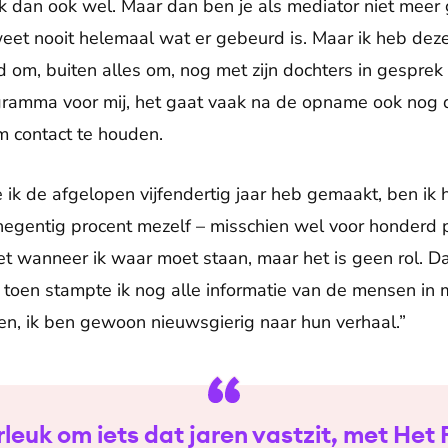
ik dan ook wel. Maar dan ben je als mediator niet meer 
 weet nooit helemaal wat er gebeurd is. Maar ik heb de
om, buiten alles om, nog met zijn dochters in gesprek
gramma voor mij, het gaat vaak na de opname ook nog d
 contact te houden.
ik de afgelopen vijfendertig jaar heb gemaakt, ben ik h
 negentig procent mezelf – misschien wel voor honderd 
t wanneer ik waar moet staan, maar het is geen rol. Daa
 toen stampte ik nog alle informatie van de mensen in m
ten, ik ben gewoon nieuwsgierig naar hun verhaal.”
rleuk om iets dat jaren vastzit, met Het 