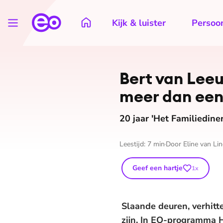
Kijk & luister
Persoon
Bert van Leeu
meer dan ee
20 jaar 'Het Familiediner
Leestijd:
7
min
Door
Eline van Li
Geef een hartje
1
x
Slaande deuren, verhitte
zijn. In EO-programma 