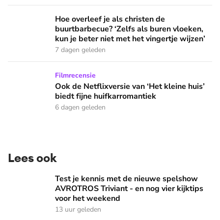
Hoe overleef je als christen de buurtbarbecue? ‘Zelfs als bur
Hoe overleef je als christen de
buurtbarbecue? ‘Zelfs als buren vloeken,
kun je beter niet met het vingertje wijzen’
7 dagen geleden
Ook de Netflixversie van ‘Het kleine huis’ biedt fijne huifka
Filmrecensie
Ook de Netflixversie van ‘Het kleine huis’
biedt fijne huifkarromantiek
6 dagen geleden
Lees ook
Test je kennis met de nieuwe spelshow AVROTROS Triviant -
Test je kennis met de nieuwe spelshow
AVROTROS Triviant - en nog vier kijktips
voor het weekend
13 uur geleden