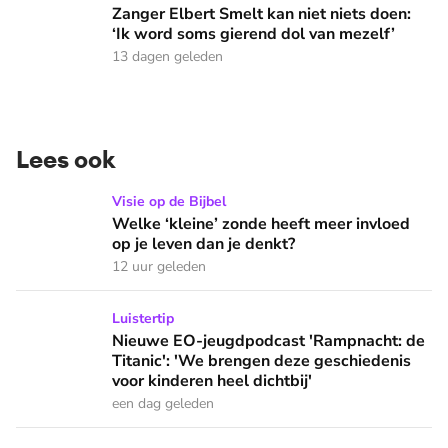
Zanger Elbert Smelt kan niet niets doen:
‘Ik word soms gierend dol van mezelf’
13 dagen geleden
Lees ook
Welke ‘kleine’ zonde heeft meer invloed op je leven dan je 
Visie op de Bijbel
Welke ‘kleine’ zonde heeft meer invloed
op je leven dan je denkt?
12 uur geleden
Nieuwe EO-jeugdpodcast 'Rampnacht: de Titanic': 'We brenge
Luistertip
Nieuwe EO-jeugdpodcast 'Rampnacht: de
Titanic': 'We brengen deze geschiedenis
voor kinderen heel dichtbij'
een dag geleden