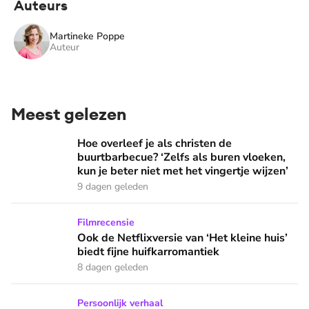
Auteurs
Martineke Poppe
Auteur
Meest gelezen
Hoe overleef je als christen de buurtbarbecue? ‘Zelfs als bur
Hoe overleef je als christen de
buurtbarbecue? ‘Zelfs als buren vloeken,
kun je beter niet met het vingertje wijzen’
9 dagen geleden
Ook de Netflixversie van ‘Het kleine huis’ biedt fijne huifka
Filmrecensie
Ook de Netflixversie van ‘Het kleine huis’
biedt fijne huifkarromantiek
8 dagen geleden
Zanger Elbert Smelt kan niet niets doen: ‘Ik word soms gier
Persoonlijk verhaal