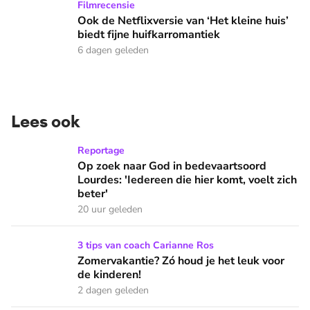
Ook de Netflixversie van ‘Het kleine huis’ biedt fijne huifka
Filmrecensie
Ook de Netflixversie van ‘Het kleine huis’
biedt fijne huifkarromantiek
6 dagen geleden
Lees ook
Op zoek naar God in bedevaartsoord Lourdes: 'Iedereen die h
Reportage
Op zoek naar God in bedevaartsoord
Lourdes: 'Iedereen die hier komt, voelt zich
beter'
20 uur geleden
Zomervakantie? Zó houd je het leuk voor de kinderen!
3 tips van coach Carianne Ros
Zomervakantie? Zó houd je het leuk voor
de kinderen!
2 dagen geleden