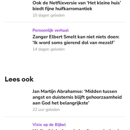
Ook de Netflixversie van ‘Het kleine huis’
biedt fijne huifkarromantiek
10 dagen geleden
Zanger Elbert Smelt kan niet niets doen: ‘Ik word soms gier
Persoonlijk verhaal
Zanger Elbert Smelt kan niet niets doen:
‘Ik word soms gierend dol van mezelf’
14 dagen geleden
Lees ook
Jan Martijn Abrahamse: ‘Midden tussen angst en duisternis b
Jan Martijn Abrahamse: ‘Midden tussen
angst en duisternis blijft gehoorzaamheid
aan God het belangrijkste’
22 uur geleden
Welke ‘kleine’ zonde heeft meer invloed op je leven dan je 
Visie op de Bijbel