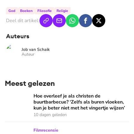
God
Boeken
Filosofie
Religie
Deel dit artikel:
Auteurs
Job van Schaik
Auteur
Meest gelezen
Hoe overleef je als christen de buurtbarbecue? ‘Zelfs als bur
Hoe overleef je als christen de
buurtbarbecue? ‘Zelfs als buren vloeken,
kun je beter niet met het vingertje wijzen’
10 dagen geleden
Ook de Netflixversie van ‘Het kleine huis’ biedt fijne huifka
Filmrecensie