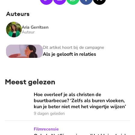
Auteurs
Aria Gerritsen
Auteur
Als je gelooft in relaties
Dit artikel hoort bij de campagne
Als je gelooft in relaties
Meest gelezen
Hoe overleef je als christen de buurtbarbecue? ‘Zelfs als bur
Hoe overleef je als christen de
buurtbarbecue? ‘Zelfs als buren vloeken,
kun je beter niet met het vingertje wijzen’
9 dagen geleden
Ook de Netflixversie van ‘Het kleine huis’ biedt fijne huifka
Filmrecensie