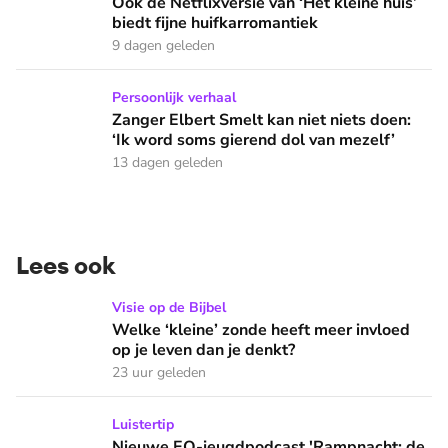
Ook de Netflixversie van ‘Het kleine huis’
biedt fijne huifkarromantiek
9 dagen geleden
Zanger Elbert Smelt kan niet niets doen: ‘Ik word soms gier
Persoonlijk verhaal
Zanger Elbert Smelt kan niet niets doen:
‘Ik word soms gierend dol van mezelf’
13 dagen geleden
Lees ook
Welke ‘kleine’ zonde heeft meer invloed op je leven dan je 
Visie op de Bijbel
Welke ‘kleine’ zonde heeft meer invloed
op je leven dan je denkt?
23 uur geleden
Nieuwe EO-jeugdpodcast 'Rampnacht: de Titanic': 'We brenge
Luistertip
Nieuwe EO-jeugdpodcast 'Rampnacht: de