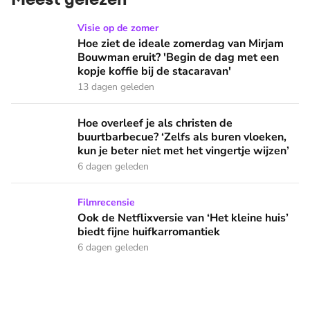
Hoe ziet de ideale zomerdag van Mirjam Bouwman eruit? 'Beg
Visie op de zomer
Hoe ziet de ideale zomerdag van Mirjam
Bouwman eruit? 'Begin de dag met een
kopje koffie bij de stacaravan'
13 dagen geleden
Hoe overleef je als christen de buurtbarbecue? ‘Zelfs als bur
Hoe overleef je als christen de
buurtbarbecue? ‘Zelfs als buren vloeken,
kun je beter niet met het vingertje wijzen’
6 dagen geleden
Ook de Netflixversie van ‘Het kleine huis’ biedt fijne huifka
Filmrecensie
Ook de Netflixversie van ‘Het kleine huis’
biedt fijne huifkarromantiek
6 dagen geleden