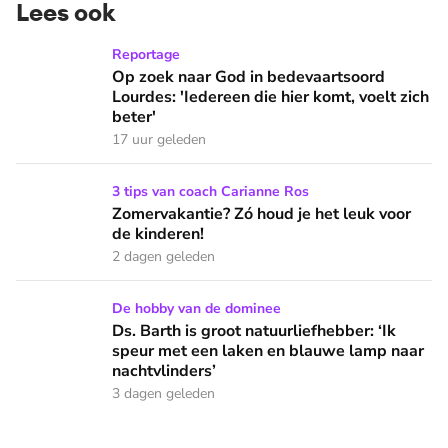
Lees ook
Op zoek naar God in bedevaartsoord Lourdes: 'Iedereen die h
Reportage
Op zoek naar God in bedevaartsoord
Lourdes: 'Iedereen die hier komt, voelt zich
beter'
17 uur geleden
Zomervakantie? Zó houd je het leuk voor de kinderen!
3 tips van coach Carianne Ros
Zomervakantie? Zó houd je het leuk voor
de kinderen!
2 dagen geleden
Ds. Barth is groot natuurliefhebber: ‘Ik speur met een lake
De hobby van de dominee
Ds. Barth is groot natuurliefhebber: ‘Ik
speur met een laken en blauwe lamp naar
nachtvlinders’
3 dagen geleden