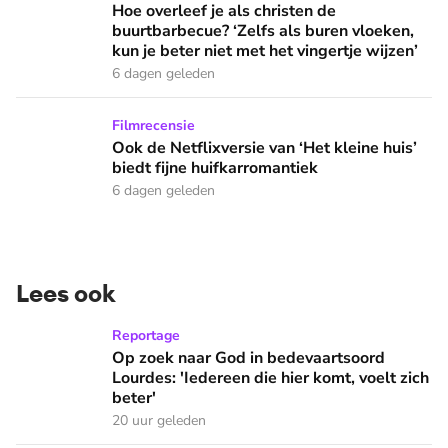
Hoe overleef je als christen de buurtbarbecue? ‘Zelfs als bur
Hoe overleef je als christen de
buurtbarbecue? ‘Zelfs als buren vloeken,
kun je beter niet met het vingertje wijzen’
6 dagen geleden
Ook de Netflixversie van ‘Het kleine huis’ biedt fijne huifka
Filmrecensie
Ook de Netflixversie van ‘Het kleine huis’
biedt fijne huifkarromantiek
6 dagen geleden
Lees ook
Op zoek naar God in bedevaartsoord Lourdes: 'Iedereen die h
Reportage
Op zoek naar God in bedevaartsoord
Lourdes: 'Iedereen die hier komt, voelt zich
beter'
20 uur geleden