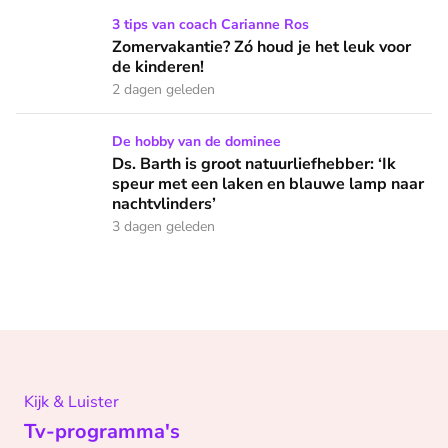
Zomervakantie? Zó houd je het leuk voor de kinderen!
3 tips van coach Carianne Ros
Zomervakantie? Zó houd je het leuk voor
de kinderen!
2 dagen geleden
Ds. Barth is groot natuurliefhebber: ‘Ik speur met een lake
De hobby van de dominee
Ds. Barth is groot natuurliefhebber: ‘Ik
speur met een laken en blauwe lamp naar
nachtvlinders’
3 dagen geleden
Kijk & Luister
Tv-programma's