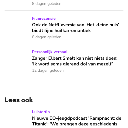
8 dagen geleden
Ook de Netflixversie van ‘Het kleine huis’ biedt fijne huifka
Filmrecensie
Ook de Netflixversie van ‘Het kleine huis’
biedt fijne huifkarromantiek
8 dagen geleden
Zanger Elbert Smelt kan niet niets doen: ‘Ik word soms gier
Persoonlijk verhaal
Zanger Elbert Smelt kan niet niets doen:
‘Ik word soms gierend dol van mezelf’
12 dagen geleden
Lees ook
Nieuwe EO-jeugdpodcast 'Rampnacht: de Titanic': 'We brenge
Luistertip
Nieuwe EO-jeugdpodcast 'Rampnacht: de
Titanic': 'We brengen deze geschiedenis