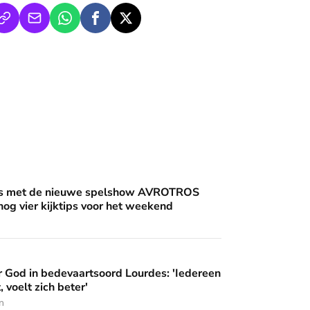
an'
uwe spelshow AVROTROS Triviant - en nog vier kijktips voor 
nis met de nieuwe spelshow AVROTROS
 nog vier kijktips voor het weekend
artsoord Lourdes: 'Iedereen die hier komt, voelt zich beter'
 God in bedevaartsoord Lourdes: 'Iedereen
 wijzen’
, voelt zich beter'
n