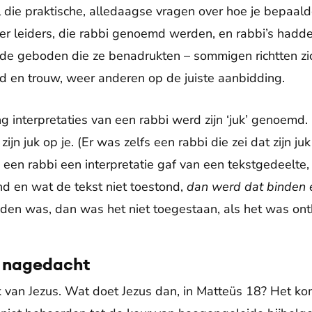
die praktische, alledaagse vragen over hoe je bepaald
 er leiders, die rabbi genoemd werden, en rabbi’s hadd
lende geboden die ze benadrukten – sommigen richtten z
d en trouw, weer anderen op de juiste aanbidding.
 interpretaties van een rabbi werd zijn ‘juk’ genoemd.
ijn juk op je. (Er was zelfs een rabbi die zei dat zijn juk
s een rabbi een interpretatie gaf van een tekstgedeelte, 
nd en wat de tekst niet toestond,
dan werd dat binden 
nden was, dan was het niet toegestaan, als het was on
r nagedacht
k van Jezus. Wat doet Jezus dan, in Matteüs 18? Het kom