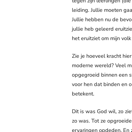
tegen zijn leerlingen (di
leiding. Jullie moeten gaa
Jullie hebben nu de bevo
jullie heb geleerd eruit
het eruitziet om mijn volk
Zie je hoeveel kracht hi
moderne wereld? Veel me
opgegroeid binnen een sy
voor hen dat binden en o
betekent.
Dit is was God wil, zo zi
zo was. Tot ze opgroeid
ervaringen opdeden. En z