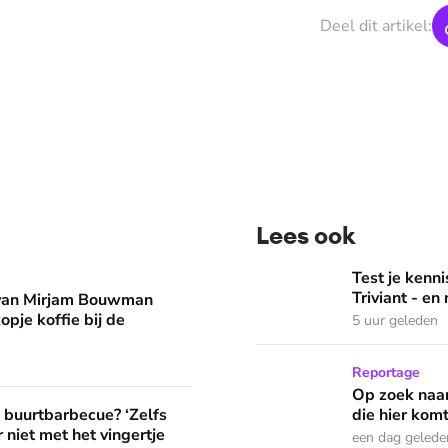
Deel dit artikel:
Lees ook
man eruit? 'Begin de dag met een kopje koffie bij de stacarav
Test je kennis met de nie
Test je ken
Triviant - en
 van Mirjam Bouwman
opje koffie bij de
5 uur geleden
Op zoek naar God in bedeva
Reportage
Op zoek naar
? ‘Zelfs als buren vloeken, kun je beter niet met het vingertje
e buurtbarbecue? ‘Zelfs
die hier komt
 niet met het vingertje
een dag gelede