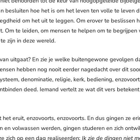
e niet behoorden tot de keur van hoogopgeleide bijbelgel
n besluiten hoe het is om het leven ten volle te leven da
egdheid om het uit te leggen. Om erover te beslissen h
ziet. Om te leiden, om mensen te helpen om te begrijpen
 te zijn in deze wereld.
ervan uitgaat? En zie je welke buitengewone gevolgen da
nsen hebben nog nooit eerder nagedacht over dit soort
steem, denominatie, religie, kerk, bediening, enzovoo
ntbinden deed. Iemand vertelt ze wat dit vers betekent
et het eruit, enzovoorts, enzovoorts. En dus gingen ze er
en en volwassen werden, gingen studeren en zich ontwi
e zich op een dag realiseerden:
Ik zie de dingen niet m