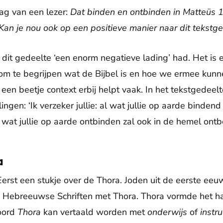
ag van een lezer:
Dat binden en ontbinden in Matteüs 1
Kan je nou ook op een positieve manier naar dit tekstge
t dit gedeelte ‘een enorm negatieve lading’ had. Het is e
 om te begrijpen wat de Bijbel is en hoe we ermee kun
een beetje context erbij helpt vaak. In het tekstgedeelt
lingen: ‘Ik verzeker jullie: al wat jullie op aarde bindend
 wat jullie op aarde ontbinden zal ook in de hemel ontbo
a
erst een stukje over de Thora. Joden uit de eerste ee
e Hebreeuwse Schriften met Thora. Thora vormde het ha
oord
Thora
kan vertaald worden met
onderwijs
of
instr