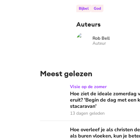
Bijbel
God
Auteurs
Rob Bell
Auteur
Meest gelezen
Hoe ziet de ideale zomerdag van Mirjam Bouw
Visie op de zomer
Hoe ziet de ideale zomerdag
eruit? 'Begin de dag met een k
stacaravan'
13 dagen geleden
Hoe overleef je als christen de buurtbarbecue
Hoe overleef je als christen d
als buren vloeken, kun je beter