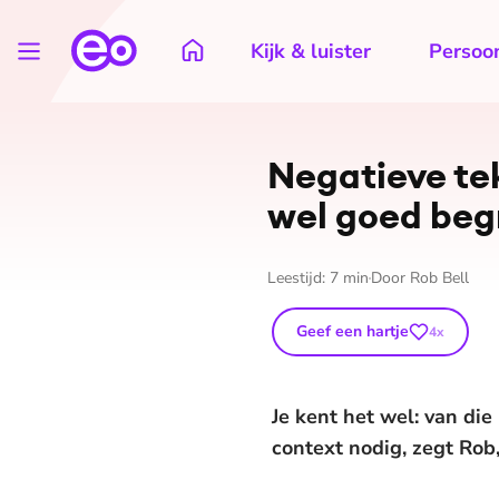
Kijk & luister
Persoon
Negatieve tek
wel goed beg
Leestijd:
7
min
Door
Rob Bell
Geef een hartje
4
x
Je kent het wel: van di
context nodig, zegt Rob, 