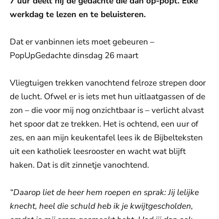
7 uur deelt hij de gedachte die dan op-popt. Elke
werkdag te lezen en te beluisteren.
Dat er vanbinnen iets moet gebeuren –
PopUpGedachte dinsdag 26 maart
Vliegtuigen trekken vanochtend felroze strepen door
de lucht. Ofwel er is iets met hun uitlaatgassen of de
zon – die voor mij nog onzichtbaar is – verlicht alvast
het spoor dat ze trekken. Het is ochtend, een uur of
zes, en aan mijn keukentafel lees ik de Bijbelteksten
uit een katholiek leesrooster en wacht wat blijft
haken. Dat is dit zinnetje vanochtend.
“Daarop liet de heer hem roepen en sprak: Jij lelijke
knecht, heel die schuld heb ik je kwijtge­scholden,