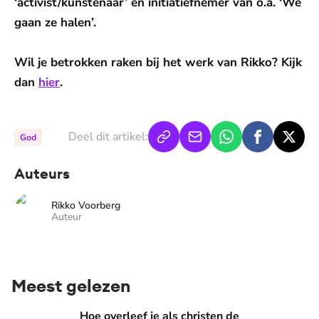
‘activist/kunstenaar’ en initiatiefnemer van o.a. ‘We
gaan ze halen’.
Wil je betrokken raken bij het werk van Rikko
? Kijk
dan
hier
.
Deel dit artikel:
God
Auteurs
Rikko Voorberg
Auteur
Meest gelezen
Hoe overleef je als christen de buurtbarbecue? ‘Zelfs als bur
Hoe overleef je als christen de