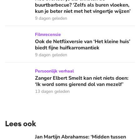
buurtbarbecue? ‘Zelfs als buren vloeken,
kun je beter niet met het vingertje wijzen’
9 dagen geleden
Ook de Netflixversie van ‘Het kleine huis’ biedt fijne huifka
Filmrecensie
Ook de Netflixversie van ‘Het kleine huis’
biedt fijne huifkarromantiek
9 dagen geleden
Zanger Elbert Smelt kan niet niets doen: ‘Ik word soms gier
Persoonlijk verhaal
Zanger Elbert Smelt kan niet niets doen:
‘Ik word soms gierend dol van mezelf’
13 dagen geleden
Lees ook
Jan Martijn Abrahamse: ‘Midden tussen angst en duisternis b
Jan Martijn Abrahamse: ‘Midden tussen