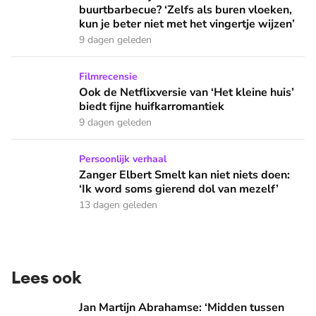
buurtbarbecue? ‘Zelfs als buren vloeken,
kun je beter niet met het vingertje wijzen’
9 dagen geleden
Ook de Netflixversie van ‘Het kleine huis’ biedt fijne huifka
Filmrecensie
Ook de Netflixversie van ‘Het kleine huis’
biedt fijne huifkarromantiek
9 dagen geleden
Zanger Elbert Smelt kan niet niets doen: ‘Ik word soms gier
Persoonlijk verhaal
Zanger Elbert Smelt kan niet niets doen:
‘Ik word soms gierend dol van mezelf’
13 dagen geleden
Lees ook
Jan Martijn Abrahamse: ‘Midden tussen angst en duisternis b
Jan Martijn Abrahamse: ‘Midden tussen