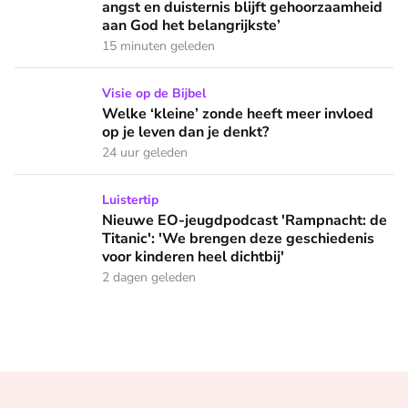
angst en duisternis blijft gehoorzaamheid
aan God het belangrijkste’
15 minuten geleden
Welke ‘kleine’ zonde heeft meer invloed op je leven dan je 
Visie op de Bijbel
Welke ‘kleine’ zonde heeft meer invloed
op je leven dan je denkt?
24 uur geleden
Nieuwe EO-jeugdpodcast 'Rampnacht: de Titanic': 'We brenge
Luistertip
Nieuwe EO-jeugdpodcast 'Rampnacht: de
Titanic': 'We brengen deze geschiedenis
voor kinderen heel dichtbij'
2 dagen geleden