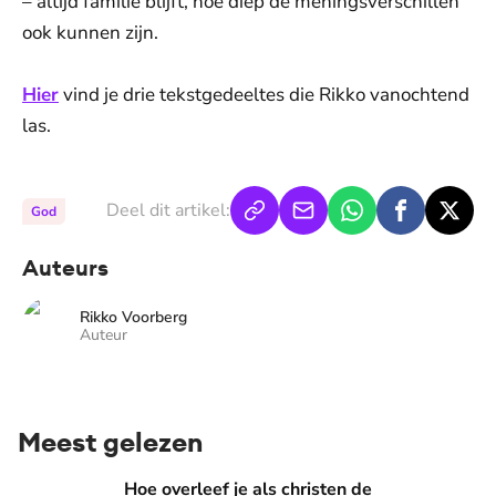
– altijd familie blijft, hoe diep de meningsverschillen
ook kunnen zijn.
Hier
vind je drie tekstgedeeltes die Rikko vanochtend
las.
Deel dit artikel:
God
Auteurs
Rikko Voorberg
Auteur
Meest gelezen
Hoe overleef je als christen de buurtbarbecue? ‘Zelfs als bur
Hoe overleef je als christen de