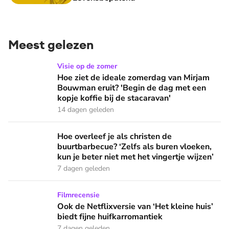
Meest gelezen
Hoe ziet de ideale zomerdag van Mirjam Bouwman eruit? 'Beg
Visie op de zomer
Hoe ziet de ideale zomerdag van Mirjam
Bouwman eruit? 'Begin de dag met een
kopje koffie bij de stacaravan'
14 dagen geleden
Hoe overleef je als christen de buurtbarbecue? ‘Zelfs als bur
Hoe overleef je als christen de
buurtbarbecue? ‘Zelfs als buren vloeken,
kun je beter niet met het vingertje wijzen’
7 dagen geleden
Ook de Netflixversie van ‘Het kleine huis’ biedt fijne huifka
Filmrecensie
Ook de Netflixversie van ‘Het kleine huis’
biedt fijne huifkarromantiek
7 dagen geleden