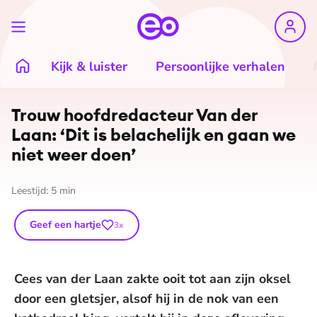
Kijk & luister
Persoonlijke verhalen
Trouw hoofd­re­dac­teur Van der
Laan: ‘Dit is belachelijk en gaan we
niet weer doen’
Leestijd:
5
min
Geef een hartje
3
x
Cees van der Laan zakte ooit tot aan zijn oksel
door een gletsjer, alsof hij in de nok van een