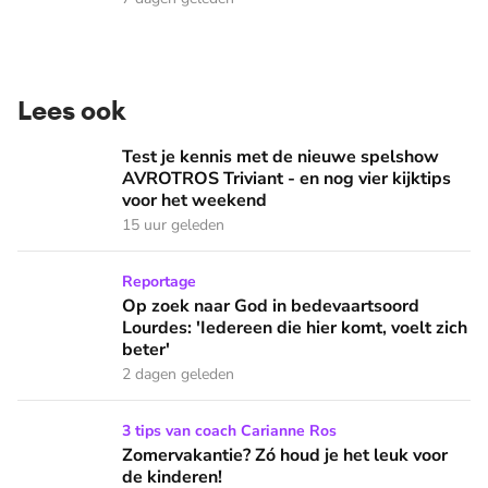
Lees ook
Test je kennis met de nieuwe spelshow AVROTROS Triviant -
Test je kennis met de nieuwe spelshow
AVROTROS Triviant - en nog vier kijktips
voor het weekend
15 uur geleden
Op zoek naar God in bedevaartsoord Lourdes: 'Iedereen die h
Reportage
Op zoek naar God in bedevaartsoord
Lourdes: 'Iedereen die hier komt, voelt zich
beter'
2 dagen geleden
Zomervakantie? Zó houd je het leuk voor de kinderen!
3 tips van coach Carianne Ros
Zomervakantie? Zó houd je het leuk voor
de kinderen!