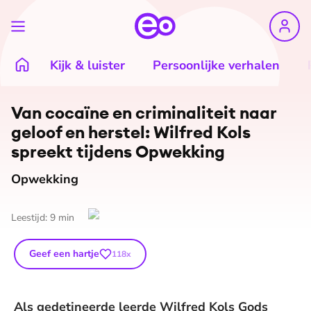
Kijk & luister
Persoonlijke verhalen
©
Ruben Timman
Van cocaïne en cri­mi­na­li­teit naar
geloof en herstel: Wilfred Kols
spreekt tijdens Opwekking
Opwekking
Leestijd:
9
min
Geef een hartje
118
x
Als gedetineerde leerde Wilfred Kols Gods