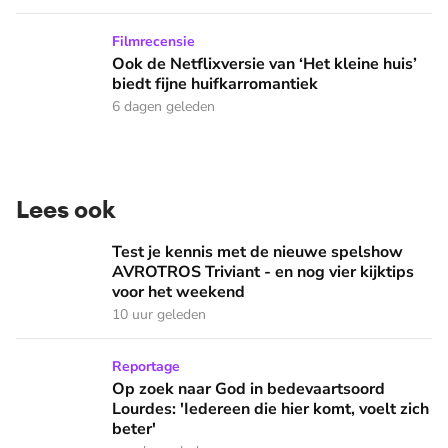
Ook de Netflixversie van ‘Het kleine huis’ biedt fijne huifka
Filmrecensie
Ook de Netflixversie van ‘Het kleine huis’
biedt fijne huifkarromantiek
6 dagen geleden
Lees ook
Test je kennis met de nieuwe spelshow AVROTROS Triviant -
Test je kennis met de nieuwe spelshow
AVROTROS Triviant - en nog vier kijktips
voor het weekend
10 uur geleden
Op zoek naar God in bedevaartsoord Lourdes: 'Iedereen die h
Reportage
Op zoek naar God in bedevaartsoord
Lourdes: 'Iedereen die hier komt, voelt zich
beter'