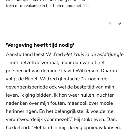
trein of op vakantie in het buitenland: met één
tik op je scherm duik je in hoopvolle verhalen,
inspirerende interviews en alle digitale edities
van Visie
'Vergeving heeft tijd nodig'
Aansluitend leest Wilfred
Het kruis in de asfaltjungle
– met hetzelfde verhaal, maar dan vanuit het
perspectief van dominee David Wilkerson. Daarna
volgt de Bijbel. Wilfred glimlacht: “Ik noem de
gevangenisperiode ook wel de beste tijd van mijn
leven. Ik ging bidden. Ik kon weer huilen, nuchter
nadenken over mijn fouten, maar ook over mooie
herinneringen. En het belangrijkste: ik voelde me
verantwoordelijk voor mezelf.” Hij stokt even. Dan,
hakkelend: “Het kind in mij... kreeg opnieuw kansen.