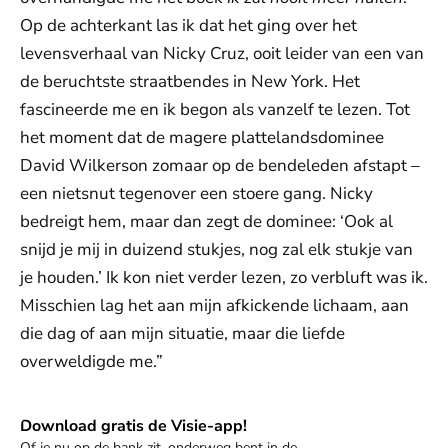
Op de achterkant las ik dat het ging over het
levensverhaal van Nicky Cruz, ooit leider van een van
de beruchtste straatbendes in New York. Het
fascineerde me en ik begon als vanzelf te lezen. Tot
het moment dat de magere plattelandsdominee
David Wilkerson zomaar op de bendeleden afstapt –
een nietsnut tegenover een stoere gang. Nicky
bedreigt hem, maar dan zegt de dominee: ‘Ook al
snijd je mij in duizend stukjes, nog zal elk stukje van
je houden.’ Ik kon niet verder lezen, zo verbluft was ik.
Misschien lag het aan mijn afkickende lichaam, aan
die dag of aan mijn situatie, maar die liefde
overweldigde me.”
Download gratis de Visie-app!
Download de app
Of je nu op de bank zit, onderweg bent in de