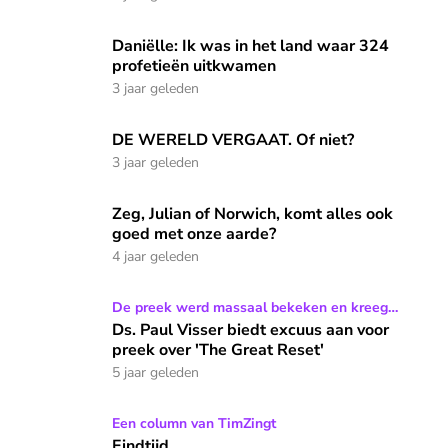
Daniëlle: Ik was in het land waar 324 profetieën uitkwamen
Daniëlle: Ik was in het land waar 324
profetieën uitkwamen
3 jaar geleden
DE WERELD VERGAAT. Of niet?
DE WERELD VERGAAT. Of niet?
3 jaar geleden
Zeg, Julian of Norwich, komt alles ook goed met onze aarde?
Zeg, Julian of Norwich, komt alles ook
goed met onze aarde?
4 jaar geleden
Ds. Paul Visser biedt excuus aan voor preek over 'The Great
De preek werd massaal bekeken en kreeg
uiteenlopende reacties
Ds. Paul Visser biedt excuus aan voor
preek over 'The Great Reset'
5 jaar geleden
Eindtijd
Een column van TimZingt
Eindtijd