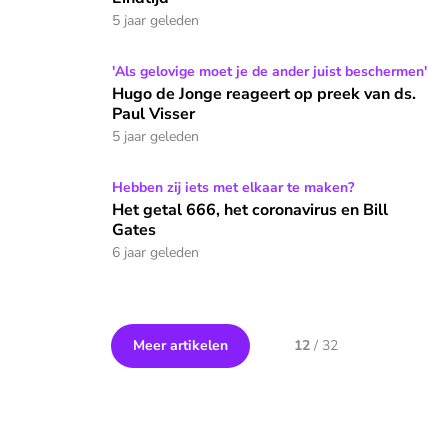
5 jaar geleden
Hugo de Jonge reageert op preek van ds. Paul Visser
'Als gelovige moet je de ander juist beschermen'
Hugo de Jonge reageert op preek van ds.
Paul Visser
5 jaar geleden
Het getal 666, het coronavirus en Bill Gates
Hebben zij iets met elkaar te maken?
Het getal 666, het coronavirus en Bill
Gates
6 jaar geleden
Meer artikelen
12
/
32