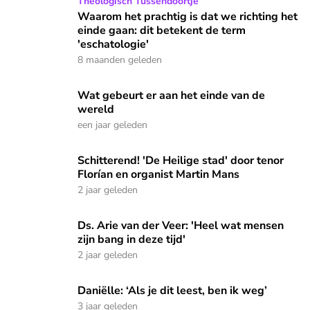
Waarom het prachtig is dat we richting het einde gaan: dit 
Theologisch Tussendoortje
Waarom het prachtig is dat we richting het
einde gaan: dit betekent de term
'eschatologie'
8 maanden geleden
Wat gebeurt er aan het einde van de wereld
Wat gebeurt er aan het einde van de
wereld
een jaar geleden
Schitterend! 'De Heilige stad' door tenor Florían en organis
Schitterend! 'De Heilige stad' door tenor
Florían en organist Martin Mans
2 jaar geleden
Ds. Arie van der Veer: 'Heel wat mensen zijn bang in deze tij
Ds. Arie van der Veer: 'Heel wat mensen
zijn bang in deze tijd'
2 jaar geleden
Daniëlle: ‘Als je dit leest, ben ik weg’
Daniëlle: ‘Als je dit leest, ben ik weg’
3 jaar geleden