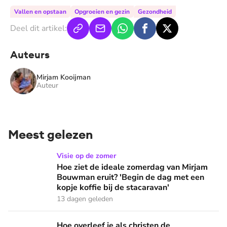
Vallen en opstaan
Opgroeien en gezin
Gezondheid
Deel dit artikel:
Auteurs
Mirjam Kooijman
Auteur
Meest gelezen
Hoe ziet de ideale zomerdag van Mirjam Bouwman eruit? 'Beg
Visie op de zomer
Hoe ziet de ideale zomerdag van Mirjam
Bouwman eruit? 'Begin de dag met een
kopje koffie bij de stacaravan'
13 dagen geleden
Hoe overleef je als christen de buurtbarbecue? ‘Zelfs als bur
Hoe overleef je als christen de