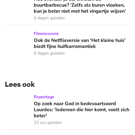
buurtbarbecue? ‘Zelfs als buren vloeken,
kun je beter niet met het vingertje wijzen’
6 dagen geleden
Ook de Netflixversie van ‘Het kleine huis’ biedt fijne huifka
Filmrecensie
Ook de Netflixversie van ‘Het kleine huis’
biedt fijne huifkarromantiek
6 dagen geleden
Lees ook
Op zoek naar God in bedevaartsoord Lourdes: 'Iedereen die h
Reportage
Op zoek naar God in bedevaartsoord
Lourdes: 'Iedereen die hier komt, voelt zich
beter'
23 uur geleden