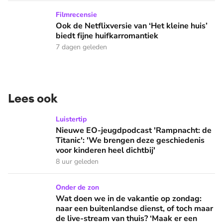
Ook de Netflixversie van ‘Het kleine huis’ biedt fijne huifka
Filmrecensie
Ook de Netflixversie van ‘Het kleine huis’
biedt fijne huifkarromantiek
7 dagen geleden
Lees ook
Nieuwe EO-jeugdpodcast 'Rampnacht: de Titanic': 'We brenge
Luistertip
Nieuwe EO-jeugdpodcast 'Rampnacht: de
Titanic': 'We brengen deze geschiedenis
voor kinderen heel dichtbij'
8 uur geleden
Wat doen we in de vakantie op zondag: naar een buitenlandse
Onder de zon
Wat doen we in de vakantie op zondag:
naar een buitenlandse dienst, of toch maar
de live-stream van thuis? ‘Maak er een