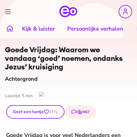
Kijk & luister
Persoonlijke verhalen
©
Thuong Do (Unsplash)
Goede Vrijdag: Waarom we
vandaag ‘goed’ noemen, ondanks
Jezus’ kruisiging
Achtergrond
Leestijd:
5
min
Geef een hartje
0
967
377
x
reacties
stemmen
Goede Vrijdag is voor veel Nederlanders een