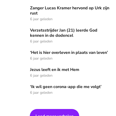
Zanger Lucas Kramer hervond op Urk zijn rust
Zanger Lucas Kramer hervond op Urk zijn
rust
6 jaar geleden
Verzetsstrijder Jan (21) leerde God kennen in de dodencel
Verzetsstrijder Jan (21) leerde God
kennen in de dodencel
6 jaar geleden
‘Het is hier overleven in plaats van leven’
‘Het is hier overleven in plaats van leven’
6 jaar geleden
Jezus leeft en ik met Hem
Jezus leeft en ik met Hem
6 jaar geleden
‘Ik wil geen corona-app die me volgt’
‘Ik wil geen corona-app die me volgt’
6 jaar geleden